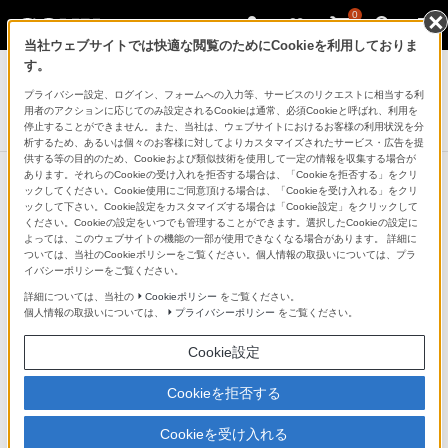
0
当社ウェブサイトでは快適な閲覧のためにCookieを利用しておりま
テレビ ブラビア
す。
プライバシー設定、ログイン、フォームへの入力等、サービスのリクエストに相当する利
4K液晶テレビ
用者のアクションに応じてのみ設定されるCookieは通常、必須Cookieと呼ばれ、利用を
X8000Eシリーズ
停止することができません。また、当社は、ウェブサイトにおけるお客様の利用状況を分
析するため、あるいは個々のお客様に対してよりカスタマイズされたサービス・広告を提
供する等の目的のため、Cookieおよび類似技術を使用して一定の情報を収集する場合が
あります。それらのCookieの受け入れを拒否する場合は、「Cookieを拒否する」をクリ
ックしてください。Cookie使用にご同意頂ける場合は、「Cookieを受け入れる」をクリ
ックして下さい。Cookie設定をカスタマイズする場合は「Cookie設定」をクリックして
テレビ番組を見ながら裏番組が録画
ください。Cookieの設定をいつでも管理することができます。選択したCookieの設定に
よっては、このウェブサイトの機能の一部が使用できなくなる場合があります。 詳細に
できる「外付けHDD裏番組録画」対
ついては、当社のCookieポリシーをご覧ください。個人情報の取扱いについては、プラ
イバシーポリシーをご覧ください。
応（＊1）
詳細については、当社の
Cookieポリシー
をご覧ください。
個人情報の取扱いについては、
プライバシーポリシー
をご覧ください。
別売のUSBハードディスク（HDD）を対応のブラビアに
Cookie設定
接続するだけで、手軽にテレビ番組の録画が可能。ハイ
Cookieを拒否する
ビジョン映像もそのままの画質で録画できます。また、
視聴している番組をそのまま録画したり、ブラビアの電
Cookieを受け入れる