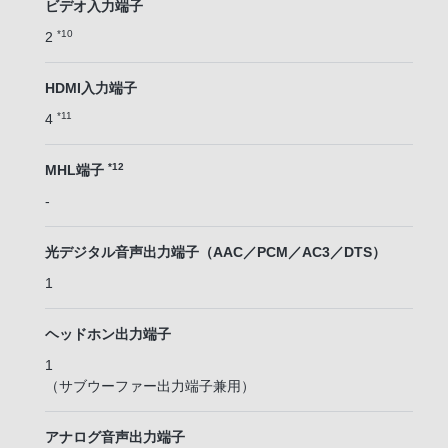
ビデオ入力端子
*10
2
HDMI入力端子
*11
4
*12
MHL端子
-
光デジタル音声出力端子（AAC／PCM／AC3／DTS）
1
ヘッドホン出力端子
1
（サブウーファー出力端子兼用）
アナログ音声出力端子