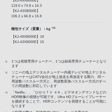
【KJ-49X8000E】
119.0 x 74.8 x 16.3
【KJ-43X8000E】
106.2 x 66.8 x 15.8
*15
梱包サイズ（質量）：kg
【KJ-49X8000E】18
【KJ-43X8000E】15
1つは視聴専用チューナー、1つは録画専用チューナーとなり
*1
ます
ソニーの地上デジタルチューナー内蔵テレビや地上デジタル
*2
チューナーはCATV会社が地上放送を再放送する際の、同一
周波数パススルー方式と、周波数変換パススルー方式のすべ
ての周波数に対応しています
「Netflix」、「ひかりＴＶ ４Ｋ」ビデオオンデマンドなどの
*3
HDR映像の視聴が可能です。Ultra HDブルーレイプレーヤー
を接続することで、HDRコンテンツを視聴することが可能に
なります