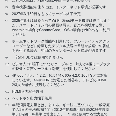
ご利用の際は、別途無線LANルーターが必要です
*4
音声検索機能を使うには、インターネット環境が必要です
*5
2027年3月30日をもってサービス終了予定
*6
2025年8月21日をもってWi-Fi Directモード機能は終了しまし
*7
た。スマートフォン内の動画や写真、音楽を視聴する際、
Androidの場合はChromeCast、iOSの場合はAirPlayをご利用
ください
ホームネットワーク機能を利用して、ブルーレイディスクレ
*8
コーダーなどに録画したデジタル放送の番組や放送中の番組
を再生する場合、初回のみインターネット接続が必要です
一部のHDDでは使用できません
*9
ビデオ入力1端子につなぐケーブルは、片方が4極ミニプラグ
*10
の映像・音声ケーブル（別売）を使用してください
4K 60p 4:4:4、4:2:2、および4K 60p 4:2:0 10bitなどに対応
*11
しています。4KやHDRに対応した機器を、テレビのHDMI
2/3入力端子に接続してください
HDMI入力端子兼用
*12
ヘッドホン出力端子兼用
*13
年間消費電力量とは、省エネルギー法に基づいて、一般家庭
*14
での1日の平均視聴時間（2012年度基準4.5時間/2026年度基
準5.1時間）を基準に算出した、一年間に使用する電力量で