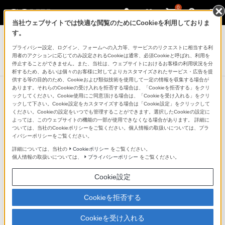
0
当社ウェブサイトでは快適な閲覧のためにCookieを利用しておりま
テレビ ブラビア
す。
プライバシー設定、ログイン、フォームへの入力等、サービスのリクエストに相当する利
4K液晶テレビ
用者のアクションに応じてのみ設定されるCookieは通常、必須Cookieと呼ばれ、利用を
X8000Eシリーズ
停止することができません。また、当社は、ウェブサイトにおけるお客様の利用状況を分
析するため、あるいは個々のお客様に対してよりカスタマイズされたサービス・広告を提
供する等の目的のため、Cookieおよび類似技術を使用して一定の情報を収集する場合が
あります。それらのCookieの受け入れを拒否する場合は、「Cookieを拒否する」をクリ
ックしてください。Cookie使用にご同意頂ける場合は、「Cookieを受け入れる」をクリ
他の商品と比較する
ックして下さい。Cookie設定をカスタマイズする場合は「Cookie設定」をクリックして
ください。Cookieの設定をいつでも管理することができます。選択したCookieの設定に
よっては、このウェブサイトの機能の一部が使用できなくなる場合があります。 詳細に
●：対応
-：該当なし
ついては、当社のCookieポリシーをご覧ください。個人情報の取扱いについては、プラ
イバシーポリシーをご覧ください。
仕様表
詳細については、当社の
Cookieポリシー
をご覧ください。
個人情報の取扱いについては、
プライバシーポリシー
をご覧ください。
画面
Cookie設定
型
Cookieを拒否する
【KJ-49X8000E】49V
Cookieを受け入れる
【KJ-43X8000E】43V