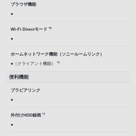
ブラウザ機能
●
*5
Wi-Fi Directモード
●
ホームネットワーク機能（ソニールームリンク）
*6
●（クライアント機能）
便利機能
ブラビアリンク
●
*7
外付けHDD録画
●