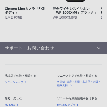
Cinema Lineカメラ「FX5」
完全ワイヤレスイヤホン
デジ
ボディ
「WF-1000XM6」ブラック
RX
ILME-FX5B
WF-1000XM6/B
DS
サポート・お問い合わせ
地域店で体験・相談する
ソニーストアで体験・相談する
各店舗 (銀座・札幌・名古屋・大阪・
ソニーショップ
福岡天神)
知る・楽しむ
ソニーから最新情報を受け取る
My Sony
My Sonyアプリ