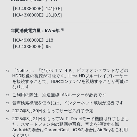
【KJ-49X8000E】141[0.5]
【KJ-43X8000E】131[0.5]
*8
年間消費電力量：kWh/年
【KJ-49X8000E】118
【KJ-43X8000E】95
「Netflix」、「ひかりＴＶ ４Ｋ」ビデオオンデマンドなどの
*1
HDR映像の視聴が可能です。Ultra HDブルーレイプレーヤー
を接続することで、HDRコンテンツを視聴することが可能に
なります
ご利用の際は、別途無線LANルーターが必要です
*2
音声検索機能を使うには、インターネット環境が必要です
*3
2027年3月30日をもってサービス終了予定
*4
2025年8月21日をもってWi-Fi Directモード機能は終了しまし
*5
た。スマートフォン内の動画や写真、音楽を視聴する際、
Androidの場合はChromeCast、iOSの場合はAirPlayをご利用
ください