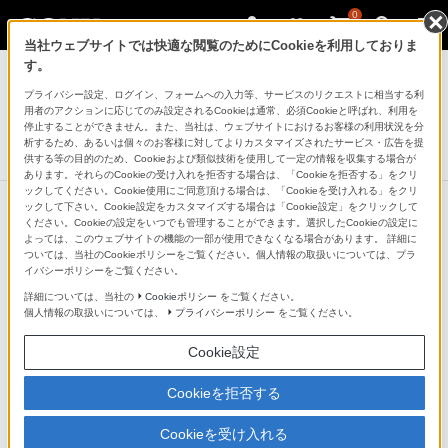
0
当社ウェブサイトでは快適な閲覧のためにCookieを利用しておりま
テレビ ブラビア
す。
プライバシー設定、ログイン、フォームへの入力等、サービスのリクエストに相当する利
4K液晶テレビ
用者のアクションに応じてのみ設定されるCookieは通常、必須Cookieと呼ばれ、利用を
X8000Eシリーズ
停止することができません。また、当社は、ウェブサイトにおけるお客様の利用状況を分
析するため、あるいは個々のお客様に対してよりカスタマイズされたサービス・広告を提
生産完了
DISCONTINUED
供する等の目的のため、Cookieおよび類似技術を使用して一定の情報を収集する場合が
あります。それらのCookieの受け入れを拒否する場合は、「Cookieを拒否する」をクリ
ックしてください。Cookie使用にご同意頂ける場合は、「Cookieを受け入れる」をクリ
ックして下さい。Cookie設定をカスタマイズする場合は「Cookie設定」をクリックして
ください。Cookieの設定をいつでも管理することができます。選択したCookieの設定に
よっては、このウェブサイトの機能の一部が使用できなくなる場合があります。 詳細に
ついては、当社のCookieポリシーをご覧ください。個人情報の取扱いについては、プラ
イバシーポリシーをご覧ください。
詳細については、当社の
Cookieポリシー
をご覧ください。
個人情報の取扱いについては、
プライバシーポリシー
をご覧ください。
Cookie設定
Cookieを拒否する
Cookieを受け入れる