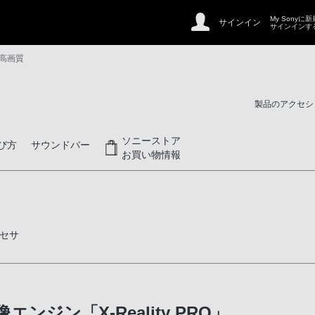
My Sonyに
サインイン
サインインす
 高画質
製品のアクセシ
ソニーストア
び方
サウンドバー
お買い物情報
セサ
ジン「X-Reality PRO」