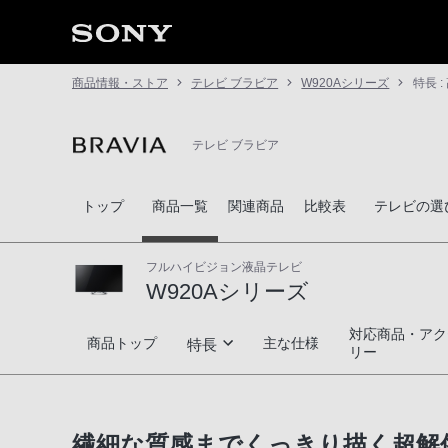
商品情報・ストア
テレビ ブラビア
W920Aシリーズ
特長 :
テレビ ブラビア
トップ
商品一覧
関連商品
比較表
テレビの選
フルハイビジョン液晶テレビ
W920Aシリーズ
対応商品・アク
W920Aシリーズ
商品トップ
主な仕様
特長
リー
高画質
繊細な質感までくっきり描く超解像エン
高音質