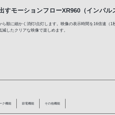
すモーションフローXR960（インパル
から順に細かく消灯/点灯します。映像の表示時間を16倍速（1
低減したクリアな映像で楽しめます。
ーク機能
節電機能
その他機能