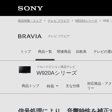
商品情報・ストア
テレビ ブラビア
W920Aシリーズ
特長 :
テレビ ブラビア
トップ
商品一覧
関連商品
比較表
テレビの選
フルハイビジョン液晶テレビ
W920Aシリーズ
対応商品・アク
W920Aシリーズ
商品トップ
主な仕様
特長
リー
高画質
信号処理により、音響特性を補正する「
高音質