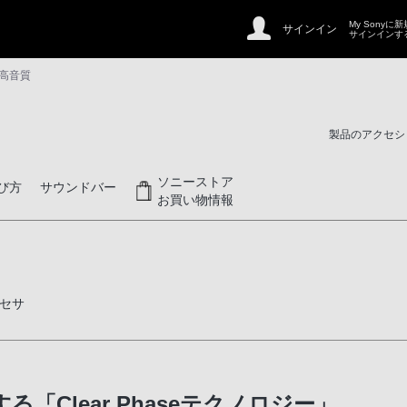
My Sonyに
サインイン
サインインす
 高音質
製品のアクセシ
ソニーストア
び方
サウンドバー
お買い物情報
セサ
Clear Phaseテクノロジー」