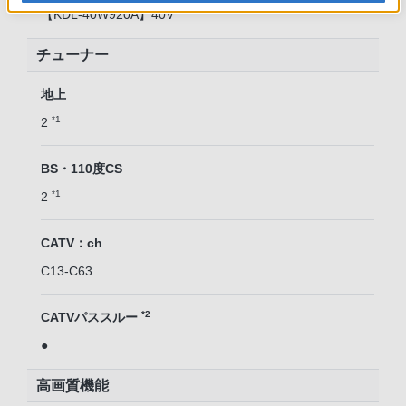
【KDL-40W920A】40V
チューナー
地上
*1
2
BS・110度CS
*1
2
CATV：ch
C13-C63
*2
CATVパススルー
●
高画質機能