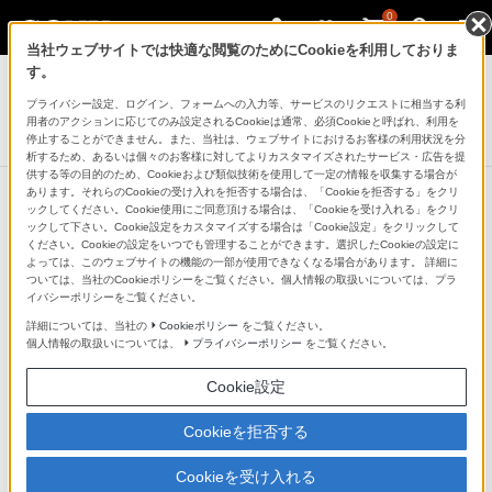
0
当社ウェブサイトでは快適な閲覧のためにCookieを利用しておりま
テレビ ブラビア
す。
プライバシー設定、ログイン、フォームへの入力等、サービスのリクエストに相当する利
フルハイビジョン液晶テレビ
用者のアクションに応じてのみ設定されるCookieは通常、必須Cookieと呼ばれ、利用を
W920Aシリーズ
停止することができません。また、当社は、ウェブサイトにおけるお客様の利用状況を分
析するため、あるいは個々のお客様に対してよりカスタマイズされたサービス・広告を提
供する等の目的のため、Cookieおよび類似技術を使用して一定の情報を収集する場合が
あります。それらのCookieの受け入れを拒否する場合は、「Cookieを拒否する」をクリ
ックしてください。Cookie使用にご同意頂ける場合は、「Cookieを受け入れる」をクリ
他の商品と比較する
ックして下さい。Cookie設定をカスタマイズする場合は「Cookie設定」をクリックして
ください。Cookieの設定をいつでも管理することができます。選択したCookieの設定に
よっては、このウェブサイトの機能の一部が使用できなくなる場合があります。 詳細に
●：対応
-：該当なし
ついては、当社のCookieポリシーをご覧ください。個人情報の取扱いについては、プラ
イバシーポリシーをご覧ください。
仕様表
詳細については、当社の
Cookieポリシー
をご覧ください。
個人情報の取扱いについては、
プライバシーポリシー
をご覧ください。
画面
Cookie設定
型
Cookieを拒否する
【KDL-55W920A】55V
Cookieを受け入れる
【KDL-46W920A】46V