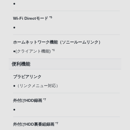
●
*5
Wi-Fi Directモード
●
ホームネットワーク機能（ソニールームリンク）
*6
●(クライアント機能)
便利機能
ブラビアリンク
●（リンクメニュー対応）
*7
外付けHDD録画
●
*7
外付けHDD裏番組録画