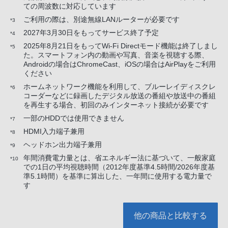
ての周波数に対応しています
ご利用の際は、別途無線LANルーターが必要です
*3
2027年3月30日をもってサービス終了予定
*4
2025年8月21日をもってWi-Fi Directモード機能は終了しまし
*5
た。スマートフォン内の動画や写真、音楽を視聴する際、
Androidの場合はChromeCast、iOSの場合はAirPlayをご利用
ください
ホームネットワーク機能を利用して、ブルーレイディスクレ
*6
コーダーなどに録画したデジタル放送の番組や放送中の番組
を再生する場合、初回のみインターネット接続が必要です
一部のHDDでは使用できません
*7
HDMI入力端子兼用
*8
ヘッドホン出力端子兼用
*9
年間消費電力量とは、省エネルギー法に基づいて、一般家庭
*10
での1日の平均視聴時間（2012年度基準4.5時間/2026年度基
準5.1時間）を基準に算出した、一年間に使用する電力量で
す
他の商品と比較する