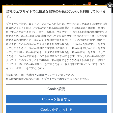
0
当社ウェブサイトでは快適な閲覧のためにCookieを利用しておりま
デジタルスチルカメラ Cyber-shot
す。
プライバシー設定、ログイン、フォームへの入力等、サービスのリクエストに相当する利
デジタルスチルカメラ
用者のアクションに応じてのみ設定されるCookieは通常、必須Cookieと呼ばれ、利用を
DSC-HX90V
停止することができません。また、当社は、ウェブサイトにおけるお客様の利用状況を分
析するため、あるいは個々のお客様に対してよりカスタマイズされたサービス・広告を提
供する等の目的のため、Cookieおよび類似技術を使用して一定の情報を収集する場合が
あります。それらのCookieの受け入れを拒否する場合は、「Cookieを拒否する」をクリ
ックしてください。Cookie使用にご同意頂ける場合は、「Cookieを受け入れる」をクリ
ックして下さい。Cookie設定をカスタマイズする場合は「Cookie設定」をクリックして
カメラの機能美を追求した、洗練の
ください。Cookieの設定をいつでも管理することができます。選択したCookieの設定に
よっては、このウェブサイトの機能の一部が使用できなくなる場合があります。 詳細に
コンパクトボディ
ついては、当社のCookieポリシーをご覧ください。個人情報の取扱いについては、プラ
イバシーポリシーをご覧ください。
詳細については、当社の
Cookieポリシー
をご覧ください。
小型・軽量化を目指した本体ボディは、アルミニウムを
個人情報の取扱いについては、
プライバシーポリシー
をご覧ください。
採用し剛性感を持たせたフロントボディとレンズリン
Cookie設定
グ、握りやすさとコンパクトデザインに配慮したグリッ
プ、心地よい操作感のダイヤル類とシャッターボタン、
Cookieを拒否する
それらすべてにこだわり、カメラネスを追求したデザイ
Cookieを受け入れる
ンとなっています。飽きのこない高級感のあるブラック