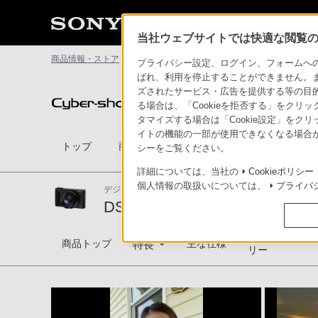
当社ウェブサイトでは快適な閲覧のた
商品情報・ストア
サイバーショット
DSC-HX90V
撮影サ
プライバシー設定、ログイン、フォームへの入
ばれ、利用を停止することができません。
ズされたサービス・広告を提供する等の目的の
デジタルスチルカメラ Cyber-shot
る場合は、「Cookieを拒否する」をクリッ
タマイズする場合は「Cookie設定」をク
イトの機能の一部が使用できなくなる場合が
トップ
商品一覧
アクセサリー
比較表
シーをご覧ください。
詳細については、当社の
Cookieポリシー
個人情報の取扱いについては、
プライバ
デジタルスチルカメラ
DSC-HX90V
対応商品・アク
DSC-HX90V
商品トップ
主な仕様
特長
リー
光学30倍ズームコンパクト
本格撮影機能を搭載