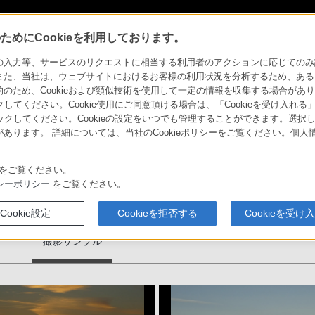
My Sonyに
サインイン
サインインす
めにCookieを利用しております。
ンプル
力等、サービスのリクエストに相当する利用者のアクションに応じてのみ設定され
また、当社は、ウェブサイトにおけるお客様の利用状況を分析するため、ある
ため、Cookieおよび類似技術を使用して一定の情報を収集する場合がありま
クしてください。Cookie使用にご同意頂ける場合は、「Cookieを受け入れる
リックしてください。Cookieの設定をいつでも管理することができます。選択し
あります。 詳細については、当社のCookieポリシーをご覧ください。個
ソニーストア
お買い物情報
をご覧ください。
シーポリシー
をご覧ください。
Cookie設定
Cookieを拒否する
Cookieを受け
セサ
撮影サンプル