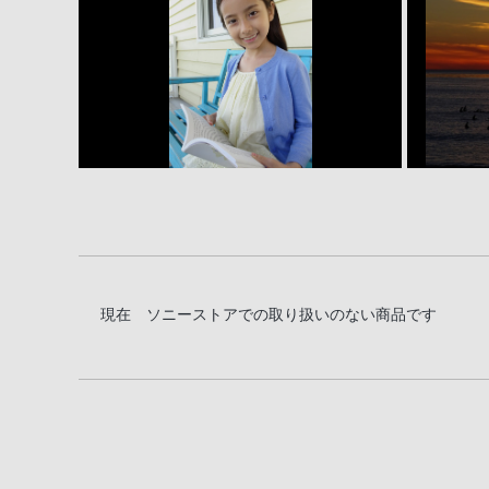
暗いシーンでも鮮やかに撮影
手ブレに強い高画質動画
180度可動式液晶モニター＆Wi-Fi（R）・N
豊富な撮影機能と撮った後の楽しみ
デザイン＆アクセサリー
現在 ソニーストアでの取り扱いのない商品です