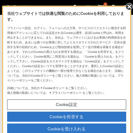
0
当社ウェブサイトでは快適な閲覧のためにCookieを利用しておりま
デジタルスチルカメラ Cyber-shot
す。
プライバシー設定、ログイン、フォームへの入力等、サービスのリクエストに相当する利
レンズスタイルカメラ
用者のアクションに応じてのみ設定されるCookieは通常、必須Cookieと呼ばれ、利用を
DSC-QX30
停止することができません。また、当社は、ウェブサイトにおけるお客様の利用状況を分
析するため、あるいは個々のお客様に対してよりカスタマイズされたサービス・広告を提
生産完了
DISCONTINUED
供する等の目的のため、Cookieおよび類似技術を使用して一定の情報を収集する場合が
あります。それらのCookieの受け入れを拒否する場合は、「Cookieを拒否する」をクリ
ックしてください。Cookie使用にご同意頂ける場合は、「Cookieを受け入れる」をクリ
ックして下さい。Cookie設定をカスタマイズする場合は「Cookie設定」をクリックして
ください。Cookieの設定をいつでも管理することができます。選択したCookieの設定に
よっては、このウェブサイトの機能の一部が使用できなくなる場合があります。 詳細に
ついては、当社のCookieポリシーをご覧ください。個人情報の取扱いについては、プラ
イバシーポリシーをご覧ください。
詳細については、当社の
Cookieポリシー
をご覧ください。
個人情報の取扱いについては、
プライバシーポリシー
をご覧ください。
Cookie設定
Cookieを拒否する
Cookieを受け入れる