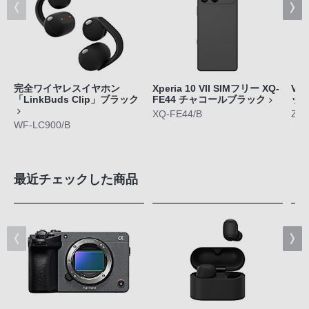
完全ワイヤレスイヤホン
Xperia 10 VII SIMフリー XQ-
VL
「LinkBuds Clip」ブラック
FE44 チャコールブラック
ッ
XQ-FE44/B
ZV-
WF-LC900/B
最近チェックした商品