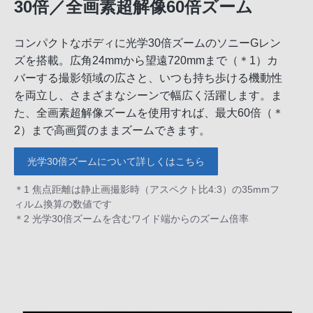
30倍／全画素超解像60倍ズーム
コンパクトなボディに光学30倍ズームのソニーGレン
ズを搭載。広角24mmから望遠720mmまで（＊1）カ
バーする撮影領域の広さと、いつも持ち歩ける機動性
を両立し、さまざまなシーンで幅広く活躍します。ま
た、全画素超解像ズームを使用すれば、最大60倍（＊
2）まで高画質のままズームできます。
光学30倍ズームについて詳しくはこちら
＊1 焦点距離は静止画撮影時（アスペクト比4:3）の35mmフ
ィルム換算の数値です
＊2 光学30倍ズームを含むワイド端からのズーム倍率