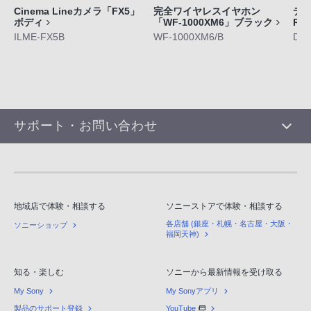
Cinema Lineカメラ「FX5」
完全ワイヤレスイヤホン
デジ
ボディ
「WF-1000XM6」ブラック
RX
ILME-FX5B
WF-1000XM6/B
DS
サポート・お問い合わせ
地域店で体験・相談する
ソニーストアで体験・相談する
各店舗 (銀座・札幌・名古屋・大阪・
ソニーショップ
福岡天神)
知る・楽しむ
ソニーから最新情報を受け取る
My Sony
My Sonyアプリ
製品のサポート登録
YouTube