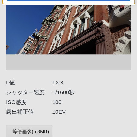
F値
F3.3
シャッター速度
1/1600秒
ISO感度
100
露出補正値
±0EV
等倍画像(5.8MB)