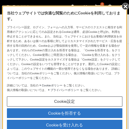
0
当社ウェブサイトでは快適な閲覧のためにCookieを利用しておりま
デジタルスチルカメラ Cyber-shot
す。
プライバシー設定、ログイン、フォームへの入力等、サービスのリクエストに相当する利
デジタルスチルカメラ
用者のアクションに応じてのみ設定されるCookieは通常、必須Cookieと呼ばれ、利用を
DSC-WX220
停止することができません。また、当社は、ウェブサイトにおけるお客様の利用状況を分
析するため、あるいは個々のお客様に対してよりカスタマイズされたサービス・広告を提
供する等の目的のため、Cookieおよび類似技術を使用して一定の情報を収集する場合が
あります。それらのCookieの受け入れを拒否する場合は、「Cookieを拒否する」をクリ
ックしてください。Cookie使用にご同意頂ける場合は、「Cookieを受け入れる」をクリ
撮影サンプル
ックして下さい。Cookie設定をカスタマイズする場合は「Cookie設定」をクリックして
ください。Cookieの設定をいつでも管理することができます。選択したCookieの設定に
よっては、このウェブサイトの機能の一部が使用できなくなる場合があります。 詳細に
ついては、当社のCookieポリシーをご覧ください。個人情報の取扱いについては、プラ
イバシーポリシーをご覧ください。
詳細については、当社の
Cookieポリシー
をご覧ください。
個人情報の取扱いについては、
プライバシーポリシー
をご覧ください。
Cookie設定
Cookieを拒否する
Cookieを受け入れる