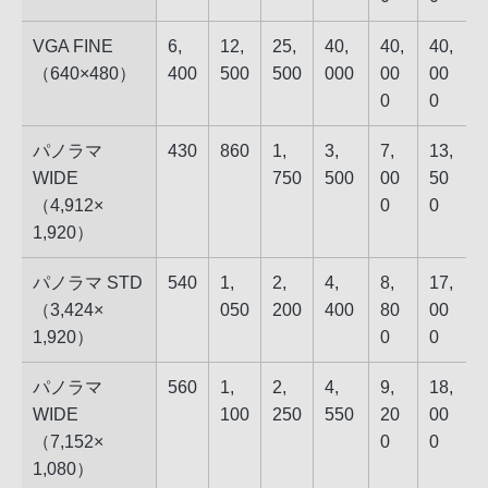
VGA FINE
6,​
12,​
25,​
40,​
40,​
40,​
（​640​×​480​）
40​0
50​0
50​0
00​0
00​
00​
0
0
パノラマ
430
860
1,​
3,​
7,​
13,​
WIDE
75​0
50​0
00​
50​
（​4,912​×​
0
0
1,920​）
パノラマ STD
540
1,​
2,​
4,​
8,​
17,​
（​3,424​×​
05​0
20​0
40​0
80​
00​
1,920​）
0
0
パノラマ
560
1,​
2,​
4,​
9,​
18,​
WIDE
10​0
25​0
55​0
20​
00​
（​7,152​×​
0
0
1,080​）