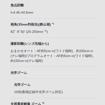
焦点距離
f=4.45-44.5mm
*1
画角(35mm判相当)(静止画)
*2
82ﾟ-9ﾟ50' (25-250mm
)
撮影距離(レンズ先端から)
おまかせオート：AF約5cm-∞(ワイド端時)、約150cm-∞
(テレ端時)/プログラムオート：AF約5cm-∞(ワイド端時)、
約150cm-∞(テレ端時)
光学ズーム
光学ズーム
10倍(動画記録中光学ズーム対応)
*3
全画素超解像 ズーム