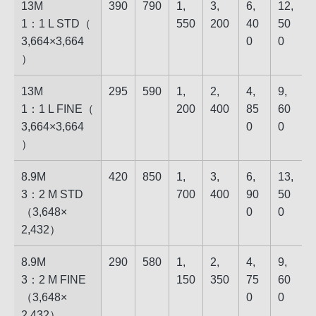
13M
390
790
1,​
3,​
6,​
12,​
1：1 L STD​（​
55​0
20​0
40​
50​
3,664​×​3,664​
0
0
）
13M
295
590
1,​
2,​
4,​
9,​
1：1 L FINE​（​
20​0
40​0
85​
60​
3,664​×​3,664​
0
0
）
8.9M
420
850
1,​
3,​
6,​
13,​
3：2 M STD​
70​0
40​0
90​
50​
（​3,648​×​
0
0
2,432​）
8.9M
290
580
1,​
2,​
4,​
9,​
3：2 M FINE​
15​0
35​0
75​
60​
（​3,648​×​
0
0
2,432​）