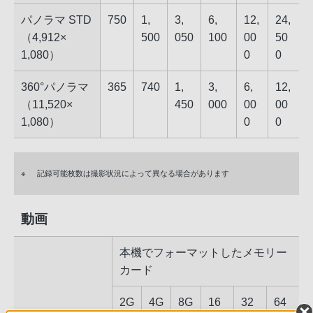
パノラマ STD
750
1,​
3,​
6,​
12,​
24,​
（​4,912​×​
50​0
05​0
10​0
00​
50​
1,080​）
0
0
360°​パノラマ
365
740
1,​
3,​
6,​
12,​
（​11,520​×​
45​0
00​0
00​
00​
1,080​）
0
0
※
記録可能枚数は撮影状況によって異なる場合があります
動画
本機でフォーマットしたメモリー
カード
2​G​
4​G​
8​G​
16​
32​
64​