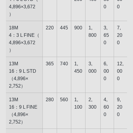
4,896​×​3,672​
0
0
）
18M
220
445
900
1,​
3,​
7,​
4：3 L FINE​（​
80​0
65​
20​
4,896​×​3,672​
0
0
）
13M
365
740
1,​
3,​
6,​
12,​
16：9 L STD​
45​0
00​0
00​
00​
（​4,896​×​
0
0
2,752​）
13M
280
560
1,​
2,​
4,​
9,​
16：9 L FINE​
10​0
30​0
60​
20​
（​4,896​×​
0
0
2,752​）