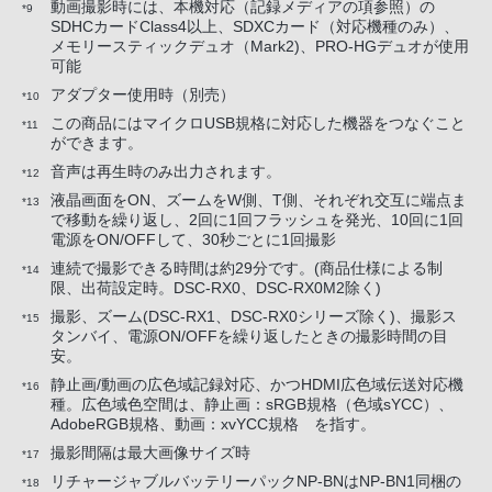
動画撮影時には、本機対応（記録メディアの項参照）の
*9
SDHCカードClass4以上、SDXCカード（対応機種のみ）、
メモリースティックデュオ（Mark2)、PRO-HGデュオが使用
可能
アダプター使用時（別売）
*10
この商品にはマイクロUSB規格に対応した機器をつなぐこと
*11
ができます。
音声は再生時のみ出力されます。
*12
液晶画面をON、ズームをW側、T側、それぞれ交互に端点ま
*13
で移動を繰り返し、2回に1回フラッシュを発光、10回に1回
電源をON/OFFして、30秒ごとに1回撮影
連続で撮影できる時間は約29分です。(商品仕様による制
*14
限、出荷設定時。DSC-RX0、DSC-RX0M2除く)
撮影、ズーム(DSC-RX1、DSC-RX0シリーズ除く)、撮影ス
*15
タンバイ、電源ON/OFFを繰り返したときの撮影時間の目
安。
静止画/動画の広色域記録対応、かつHDMI広色域伝送対応機
*16
種。広色域色空間は、静止画：sRGB規格（色域sYCC）、
AdobeRGB規格、動画：xvYCC規格 を指す。
撮影間隔は最大画像サイズ時
*17
リチャージャブルバッテリーパックNP-BNはNP-BN1同梱の
*18