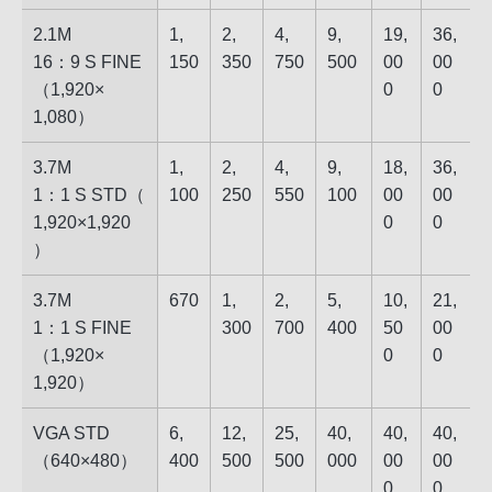
2.1M
1,​
2,​
4,​
9,​
19,​
36,​
16：9 S FINE​
15​0
35​0
75​0
50​0
00​
00​
（​1,920​×​
0
0
1,080​）
3.7M
1,​
2,​
4,​
9,​
18,​
36,​
1：1 S STD​（​
10​0
25​0
55​0
10​0
00​
00​
1,920​×​1,920​
0
0
）
3.7M
670
1,​
2,​
5,​
10,​
21,​
1：1 S FINE​
30​0
70​0
40​0
50​
00​
（​1,920​×​
0
0
1,920​）
VGA STD
6,​
12,​
25,​
40,​
40,​
40,​
（​640​×​480​）
40​0
50​0
50​0
00​0
00​
00​
0
0