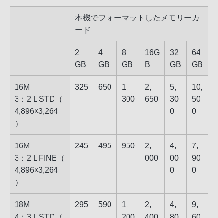
本機でフォーマットしたメモリーカ
ード
2​
4​
8​
16G​
32​
64​
GB
GB
GB
B
GB
GB
16M
325
650
1,​
2,​
5,​
10,​
3：2 L STD​（​
30​0
65​0
30​
50​
4,896​×​3,264​
0
0
）
16M
245
495
950
2,​
4,​
7,​
3：2 L FINE​（​
00​0
00​
90​
4,896​×​3,264​
0
0
）
18M
295
590
1,​
2,​
4,​
9,​
4：3 L STD​（​
20​0
40​0
80​
60​