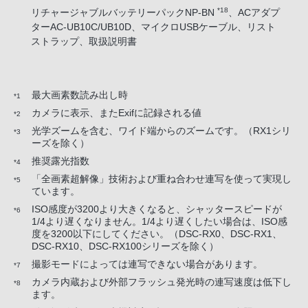
*18
リチャージャブルバッテリーパックNP-BN
、ACアダプ
ターAC-UB10C/UB10D、マイクロUSBケーブル、リスト
ストラップ、取扱説明書
最大画素数読み出し時
*1
カメラに表示、またExifに記録される値
*2
光学ズームを含む、ワイド端からのズームです。（RX1シリ
*3
ーズを除く）
推奨露光指数
*4
「全画素超解像」技術および重ね合わせ連写を使って実現し
*5
ています。
ISO感度が3200より大きくなると、シャッタースピードが
*6
1/4より遅くなりません。1/4より遅くしたい場合は、ISO感
度を3200以下にしてください。（DSC-RX0、DSC-RX1、
DSC-RX10、DSC-RX100シリーズを除く）
撮影モードによっては連写できない場合があります。
*7
カメラ内蔵および外部フラッシュ発光時の連写速度は低下し
*8
ます。