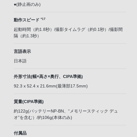
●(静止画のみ)
*17
動作スピード
起動時間（約1.8秒）/撮影タイムラグ（約0.1秒）/撮影間
隔（約1.3秒）
言語表示
日本語
外形寸法(幅×高さ×奥行、CIPA準拠)
92.3 x 52.4 x 21.6mm(最薄部17.5mm)
質量(CIPA準拠)
約122g(バッテリーNP-BN、“メモリースティック デュ
オ”を含む）/約106g(本体のみ)
付属品