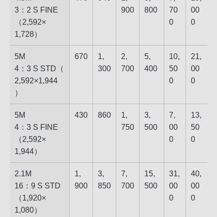
3：2 S FINE​
90​0
80​0
70​
00​
（​2,592​×​
0
0
1,728​）
5M
670
1,​
2,​
5,​
10,​
21,​
4：3 S STD​（​
30​0
70​0
40​0
50​
00​
2,592​×​1,944​
0
0
）
5M
430
860
1,​
3,​
7,​
13,​
4：3 S FINE​
75​0
50​0
00​
50​
（​2,592​×​
0
0
1,944​）
2.1M
1,​
3,​
7,​
15,​
31,​
40,​
16：9 S STD​
90​0
85​0
70​0
50​0
00​
00​
（​1,920​×​
0
0
1,080​）