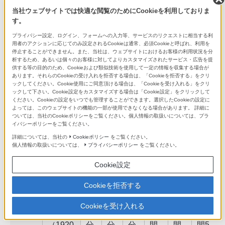
B
B
B
GB
GB
GB
当社ウェブサイトでは快適な閲覧のためにCookieを利用しておりま
す。
AV​
24M
約
約
約
約1
約3
約6
プライバシー設定、ログイン、フォームへの入力等、サービスのリクエストに相当する利
CH​D
FX
1​0
2​0
4​0
時
時
時
用者のアクションに応じてのみ設定されるCookieは通常、必須Cookieと呼ばれ、利用を
停止することができません。また、当社は、ウェブサイトにおけるお客様の利用状況を分
（​1920​
分
分
分
間
間
間
析するため、あるいは個々のお客様に対してよりカスタマイズされたサービス・広告を提
×​
30
供する等の目的のため、Cookieおよび類似技術を使用して一定の情報を収集する場合が
あります。それらのCookieの受け入れを拒否する場合は、「Cookieを拒否する」をクリ
1080、​
分
ックしてください。Cookie使用にご同意頂ける場合は、「Cookieを受け入れる」をクリ
60i​）
ックして下さい。Cookie設定をカスタマイズする場合は「Cookie設定」をクリックして
ください。Cookieの設定をいつでも管理することができます。選択したCookieの設定に
よっては、このウェブサイトの機能の一部が使用できなくなる場合があります。 詳細に
17M
約
約
約
約2
約4
約8
ついては、当社のCookieポリシーをご覧ください。個人情報の取扱いについては、プラ
イバシーポリシーをご覧ください。
FH
1​0
3​0
1
時
時
時
詳細については、当社の
Cookieポリシー
をご覧ください。
（​1920​
分
分
時
間
間5
間
個人情報の取扱いについては、
プライバシーポリシー
をご覧ください。
×​
間
分
15
1080、​
分
Cookie設定
60i​）
Cookieを拒否する
28M
約
約
約
約1
約2
約5
Cookieを受け入れる
PS
9
1​5
3​5
時
時
時
（​1920​
分
分
分
間
間
間5