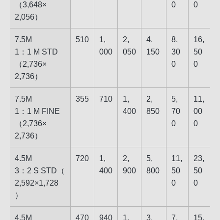
（​3,648​×​
0
0
2,056​）
7.5M
510
1,​
2,​
4,​
8,​
16,​
1：1 M STD​
00​0
05​0
15​0
30​
50​
（​2,736​×​
0
0
2,736​）
7.5M
355
710
1,​
2,​
5,​
11,​
1：1 M FINE​
40​0
85​0
70​
00​
（2,736​×​
0
0
2,736）
4.5M
720
1,​
2,​
5,​
11,​
23,​
3：2 S STD​（​
40​0
90​0
80​0
50​
50​
2,592​×​1,728​
0
0
）
4.5M
470
940
1,​
3,​
7,​
15,​