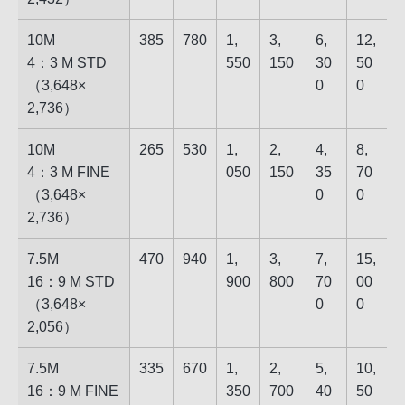
10M
385
780
1,​
3,​
6,​
12,​
4：3 M STD​
55​0
15​0
30​
50​
（​3,648​×​
0
0
2,736​）
10M
265
530
1,​
2,​
4,​
8,​
4：3 M FINE​
05​0
15​0
35​
70​
（​3,648​×​
0
0
2,736​）
7.5M
470
940
1,​
3,​
7,​
15,​
16：9 M STD​
90​0
80​0
70​
00​
（​3,648​×​
0
0
2,056​）
7.5M
335
670
1,​
2,​
5,​
10,​
16：9 M FINE​
35​0
70​0
40​
50​