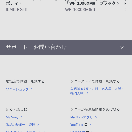
ボディ
「WF-1000XM6」ブラック
RX
ILME-FX5B
WF-1000XM6/B
DS
サポート・お問い合わせ
地域店で体験・相談する
ソニーストアで体験・相談する
各店舗 (銀座・札幌・名古屋・大阪・
ソニーショップ
福岡天神)
知る・楽しむ
ソニーから最新情報を受け取る
My Sony
My Sonyアプリ
製品のサポート登録
YouTube