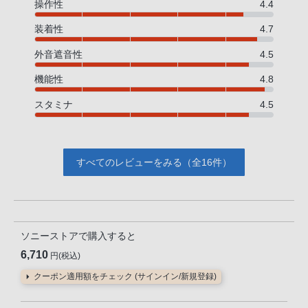
操作性
4.4
装着性
4.7
外音遮音性
4.5
機能性
4.8
スタミナ
4.5
すべてのレビューをみる（全16件）
ソニーストアで購入すると
6,710
円(税込)
クーポン適用額をチェック (サインイン/新規登録)