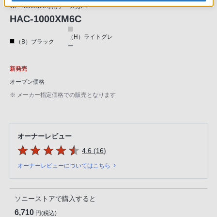
WF-1000XM6専用ケースカバー
HAC-1000XM6C
（H）ライトグレ
（B）ブラック
ー
新発売
オープン価格
※ メーカー指定価格での販売となります
オーナーレビュー
5つの星のうち
件のレビュー
4.6 (16
)
オーナーレビューについてはこちら
ソニーストアで購入すると
6,710
円(税込)