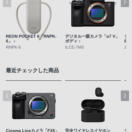
REON POCKET 6「RNPK-
デジタル一眼カメラ「α7 V」
デジ
6」
ボディ
E1
RNPK-6
ILCE-7M5
ZV-
最近チェックした商品
Cinema Lineカメラ「FX5」
完全ワイヤレスイヤホン
デジ