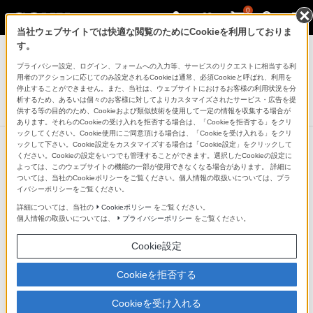
0
当社ウェブサイトでは快適な閲覧のためにCookieを利用しておりま
ヘッドホン
す。
プライバシー設定、ログイン、フォームへの入力等、サービスのリクエストに相当する利
WF-1000XM6専用ケースカバー
用者のアクションに応じてのみ設定されるCookieは通常、必須Cookieと呼ばれ、利用を
HAC-1000XM6C
停止することができません。また、当社は、ウェブサイトにおけるお客様の利用状況を分
析するため、あるいは個々のお客様に対してよりカスタマイズされたサービス・広告を提
新発売
NEW
供する等の目的のため、Cookieおよび類似技術を使用して一定の情報を収集する場合が
あります。それらのCookieの受け入れを拒否する場合は、「Cookieを拒否する」をクリ
ックしてください。Cookie使用にご同意頂ける場合は、「Cookieを受け入れる」をクリ
ックして下さい。Cookie設定をカスタマイズする場合は「Cookie設定」をクリックして
ください。Cookieの設定をいつでも管理することができます。選択したCookieの設定に
よっては、このウェブサイトの機能の一部が使用できなくなる場合があります。 詳細に
ついては、当社のCookieポリシーをご覧ください。個人情報の取扱いについては、プラ
イバシーポリシーをご覧ください。
詳細については、当社の
Cookieポリシー
をご覧ください。
個人情報の取扱いについては、
プライバシーポリシー
をご覧ください。
Cookie設定
Cookieを拒否する
Cookieを受け入れる