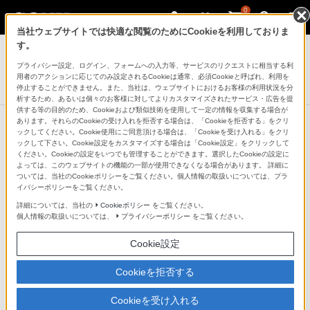
0
当社ウェブサイトでは快適な閲覧のためにCookieを利用しておりま
ヘッドホン
す。
プライバシー設定、ログイン、フォームへの入力等、サービスのリクエストに相当する利
ステレオヘッドホン
用者のアクションに応じてのみ設定されるCookieは通常、必須Cookieと呼ばれ、利用を
IER-EX15C
停止することができません。また、当社は、ウェブサイトにおけるお客様の利用状況を分
析するため、あるいは個々のお客様に対してよりカスタマイズされたサービス・広告を提
供する等の目的のため、Cookieおよび類似技術を使用して一定の情報を収集する場合が
あります。それらのCookieの受け入れを拒否する場合は、「Cookieを拒否する」をクリ
ックしてください。Cookie使用にご同意頂ける場合は、「Cookieを受け入れる」をクリ
ックして下さい。Cookie設定をカスタマイズする場合は「Cookie設定」をクリックして
ください。Cookieの設定をいつでも管理することができます。選択したCookieの設定に
よっては、このウェブサイトの機能の一部が使用できなくなる場合があります。 詳細に
ついては、当社のCookieポリシーをご覧ください。個人情報の取扱いについては、プラ
イバシーポリシーをご覧ください。
詳細については、当社の
Cookieポリシー
をご覧ください。
個人情報の取扱いについては、
プライバシーポリシー
をご覧ください。
Cookie設定
Cookieを拒否する
Cookieを受け入れる