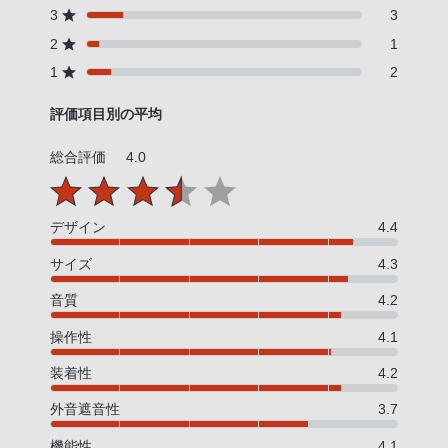
3
3
2
1
1
2
評価項目別の平均
総合評価
4.0
デザイン
4.4
サイズ
4.3
音質
4.2
操作性
4.1
装着性
4.2
外音遮音性
3.7
機能性
4.1