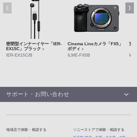
密閉型インナーイヤー「IER-
Cinema Lineカメラ「FX5」
完
EX15C」ブラック
ボディ
「W
IER-EX15C/B
ILME-FX5B
WF-
サポート・お問い合わせ
地域店で体験・相談する
ソニーストアで体験・相談する