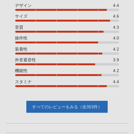
デザイン
4.4
サイズ
4.6
音質
4.3
操作性
4.0
装着性
4.2
外音遮音性
3.9
機能性
4.2
スタミナ
4.4
すべてのレビューをみる（全353件）