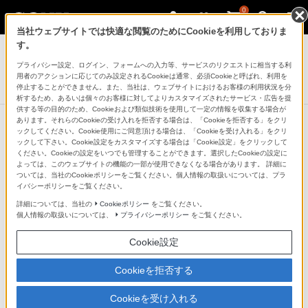
0
当社ウェブサイトでは快適な閲覧のためにCookieを利用しておりま
ヘッドホン
す。
プライバシー設定、ログイン、フォームへの入力等、サービスのリクエストに相当する利
ワイヤレスステレオヘッドセット
用者のアクションに応じてのみ設定されるCookieは通常、必須Cookieと呼ばれ、利用を
WF-C510
停止することができません。また、当社は、ウェブサイトにおけるお客様の利用状況を分
析するため、あるいは個々のお客様に対してよりカスタマイズされたサービス・広告を提
供する等の目的のため、Cookieおよび類似技術を使用して一定の情報を収集する場合が
あります。それらのCookieの受け入れを拒否する場合は、「Cookieを拒否する」をクリ
ックしてください。Cookie使用にご同意頂ける場合は、「Cookieを受け入れる」をクリ
ックして下さい。Cookie設定をカスタマイズする場合は「Cookie設定」をクリックして
ください。Cookieの設定をいつでも管理することができます。選択したCookieの設定に
よっては、このウェブサイトの機能の一部が使用できなくなる場合があります。 詳細に
ついては、当社のCookieポリシーをご覧ください。個人情報の取扱いについては、プラ
イバシーポリシーをご覧ください。
詳細については、当社の
Cookieポリシー
をご覧ください。
個人情報の取扱いについては、
プライバシーポリシー
をご覧ください。
Cookie設定
Cookieを拒否する
Cookieを受け入れる