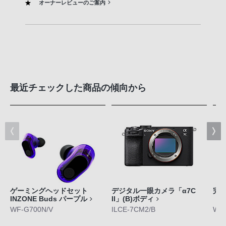
オーナーレビューのご案内
最近チェックした商品の傾向から
ゲーミングヘッドセット
デジタル一眼カメラ「α7C
完
INZONE Buds パープル
II」(B)ボディ
「W
WF-G700N/V
ILCE-7CM2/B
WF-