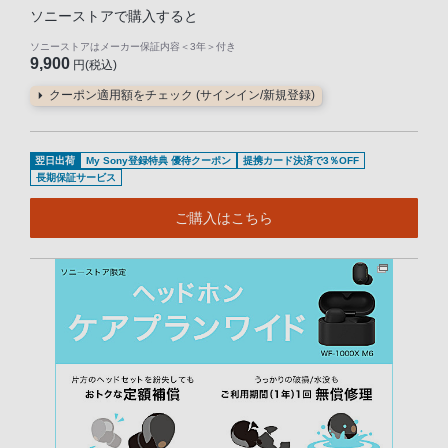
ソニーストアで購入すると
ソニーストアはメーカー保証内容
＜3年＞
付き
9,900
円(税込)
クーポン適用額をチェック (サインイン/新規登録)
翌日出荷
My Sony登録特典 優待クーポン
提携カード決済で3％OFF
長期保証サービス
ご購入はこちら