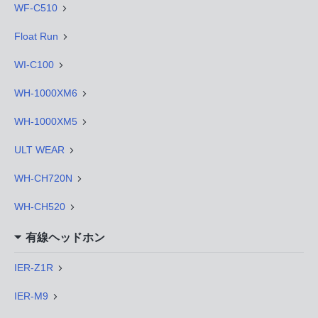
WF-C510
Float Run
WI-C100
WH-1000XM6
WH-1000XM5
ULT WEAR
WH-CH720N
WH-CH520
有線ヘッドホン
IER-Z1R
IER-M9