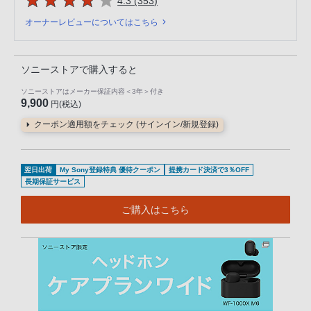
5つの星のうち
件のレビュー
4.3 (353
)
オーナーレビューについてはこちら
ソニーストアで購入すると
ソニーストアはメーカー保証内容
＜3年＞
付き
9,900
円(税込)
クーポン適用額をチェック (サインイン/新規登録)
翌日出荷
My Sony登録特典 優待クーポン
提携カード決済で3％OFF
長期保証サービス
ご購入はこちら