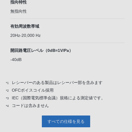
指向特性
無指向性
有効周波数帯域
20Hz-20,000 Hz
開回路電圧レベル（0dB=1V/Pa）
-40dB
レシーバーのある製品はレシーバー部を含みます
*1
OFCボイスコイル採用
*2
IEC（国際電気標準会議）規格による測定値です。
*3
コードは含みません
*4
すべての仕様を見る