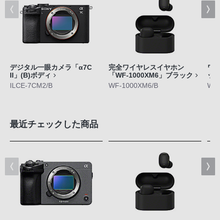
デジタル一眼カメラ「α7C
完全ワイヤレスイヤホン
ワ
II」(B)ボディ
「WF-1000XM6」ブラック
ット
ILCE-7CM2/B
WF-1000XM6/B
WF-
最近チェックした商品