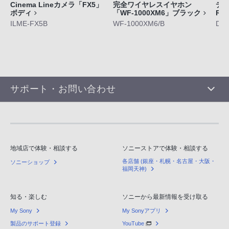
Cinema Lineカメラ「FX5」
完全ワイヤレスイヤホン
デジ
ボディ
「WF-1000XM6」ブラック
RX
ILME-FX5B
WF-1000XM6/B
DS
サポート・お問い合わせ
地域店で体験・相談する
ソニーストアで体験・相談する
各店舗 (銀座・札幌・名古屋・大阪・
ソニーショップ
福岡天神)
知る・楽しむ
ソニーから最新情報を受け取る
My Sony
My Sonyアプリ
製品のサポート登録
YouTube