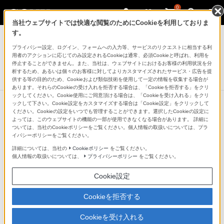
0
当社ウェブサイトでは快適な閲覧のためにCookieを利用しておりま
ヘッドホン
す。
プライバシー設定、ログイン、フォームへの入力等、サービスのリクエストに相当する利
ノイズキャンセリングヘッドホン
用者のアクションに応じてのみ設定されるCookieは通常、必須Cookieと呼ばれ、利用を
MDR-1RNCMK2
停止することができません。また、当社は、ウェブサイトにおけるお客様の利用状況を分
析するため、あるいは個々のお客様に対してよりカスタマイズされたサービス・広告を提
生産完了
DISCONTINUED
供する等の目的のため、Cookieおよび類似技術を使用して一定の情報を収集する場合が
あります。それらのCookieの受け入れを拒否する場合は、「Cookieを拒否する」をクリ
ックしてください。Cookie使用にご同意頂ける場合は、「Cookieを受け入れる」をクリ
ックして下さい。Cookie設定をカスタマイズする場合は「Cookie設定」をクリックして
ください。Cookieの設定をいつでも管理することができます。選択したCookieの設定に
よっては、このウェブサイトの機能の一部が使用できなくなる場合があります。 詳細に
ついては、当社のCookieポリシーをご覧ください。個人情報の取扱いについては、プラ
イバシーポリシーをご覧ください。
詳細については、当社の
Cookieポリシー
をご覧ください。
個人情報の取扱いについては、
プライバシーポリシー
をご覧ください。
Cookie設定
Cookieを拒否する
Cookieを受け入れる