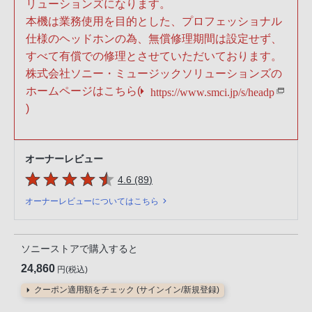
リューションズになります。
本機は業務使用を目的とした、プロフェッショナル
仕様のヘッドホンの為、無償修理期間は設定せず、
すべて有償での修理とさせていただいております。
株式会社ソニー・ミュージックソリューションズの
ホームページはこちら(
https://www.smci.jp/s/headp
)
オーナーレビュー
5つの星のうち
件のレビュー
4.6 (89
)
オーナーレビューについてはこちら
ソニーストアで購入すると
24,860
円(税込)
クーポン適用額をチェック (サインイン/新規登録)