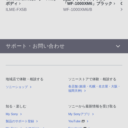
ボディ
「WF-1000XM6」ブラック
GE
ILME-FX5B
WF-1000XM6/B
XQ-
サポート・お問い合わせ
地域店で体験・相談する
ソニーストアで体験・相談する
各店舗 (銀座・札幌・名古屋・大阪・
ソニーショップ
福岡天神)
知る・楽しむ
ソニーから最新情報を受け取る
My Sony
My Sonyアプリ
製品のサポート登録
YouTube