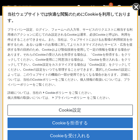
0
当社ウェブサイトでは快適な閲覧のためにCookieを利用しておりま
ヘッドホン
す。
プライバシー設定、ログイン、フォームへの入力等、サービスのリクエストに相当する利
モニターヘッドホン
用者のアクションに応じてのみ設定されるCookieは通常、必須Cookieと呼ばれ、利用を
MDR-CD900ST
停止することができません。また、当社は、ウェブサイトにおけるお客様の利用状況を分
析するため、あるいは個々のお客様に対してよりカスタマイズされたサービス・広告を提
供する等の目的のため、Cookieおよび類似技術を使用して一定の情報を収集する場合が
あります。それらのCookieの受け入れを拒否する場合は、「Cookieを拒否する」をクリ
ックしてください。Cookie使用にご同意頂ける場合は、「Cookieを受け入れる」をクリ
ックして下さい。Cookie設定をカスタマイズする場合は「Cookie設定」をクリックして
ください。Cookieの設定をいつでも管理することができます。選択したCookieの設定に
よっては、このウェブサイトの機能の一部が使用できなくなる場合があります。 詳細に
ついては、当社のCookieポリシーをご覧ください。個人情報の取扱いについては、プラ
イバシーポリシーをご覧ください。
詳細については、当社の
Cookieポリシー
をご覧ください。
個人情報の取扱いについては、
プライバシーポリシー
をご覧ください。
Cookie設定
Cookieを拒否する
Cookieを受け入れる