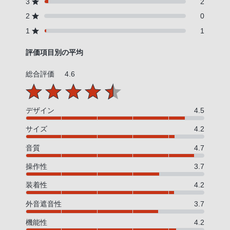
3
2
2
0
1
1
評価項目別の平均
総合評価
4.6
デザイン
4.5
サイズ
4.2
音質
4.7
操作性
3.7
装着性
4.2
外音遮音性
3.7
機能性
4.2