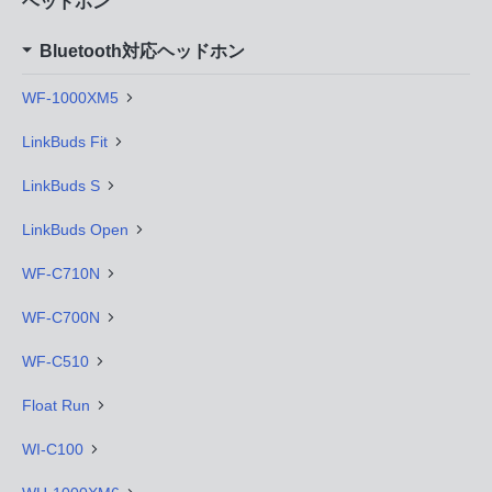
ヘッドホン
Bluetooth対応ヘッドホン
WF-1000XM5
LinkBuds Fit
LinkBuds S
LinkBuds Open
WF-C710N
WF-C700N
WF-C510
Float Run
WI-C100