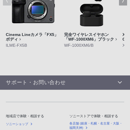
Cinema Lineカメラ「FX5」
完全ワイヤレスイヤホン
Xpe
ボディ
「WF-1000XM6」ブラック
GE
ILME-FX5B
WF-1000XM6/B
XQ-
サポート・お問い合わせ
地域店で体験・相談する
ソニーストアで体験・相談する
各店舗 (銀座・札幌・名古屋・大阪・
ソニーショップ
福岡天神)