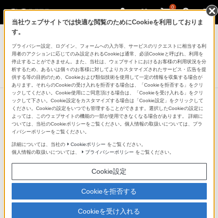
0
当社ウェブサイトでは快適な閲覧のためにCookieを利用しておりま
ヘッドホン
す。
プライバシー設定、ログイン、フォームへの入力等、サービスのリクエストに相当する利
ワイヤレスステレオヘッドセット
用者のアクションに応じてのみ設定されるCookieは通常、必須Cookieと呼ばれ、利用を
MDR-ZX330BT
停止することができません。また、当社は、ウェブサイトにおけるお客様の利用状況を分
析するため、あるいは個々のお客様に対してよりカスタマイズされたサービス・広告を提
生産完了
DISCONTINUED
供する等の目的のため、Cookieおよび類似技術を使用して一定の情報を収集する場合が
あります。それらのCookieの受け入れを拒否する場合は、「Cookieを拒否する」をクリ
ックしてください。Cookie使用にご同意頂ける場合は、「Cookieを受け入れる」をクリ
ックして下さい。Cookie設定をカスタマイズする場合は「Cookie設定」をクリックして
ください。Cookieの設定をいつでも管理することができます。選択したCookieの設定に
よっては、このウェブサイトの機能の一部が使用できなくなる場合があります。 詳細に
ついては、当社のCookieポリシーをご覧ください。個人情報の取扱いについては、プラ
イバシーポリシーをご覧ください。
詳細については、当社の
Cookieポリシー
をご覧ください。
個人情報の取扱いについては、
プライバシーポリシー
をご覧ください。
Cookie設定
Cookieを拒否する
Cookieを受け入れる