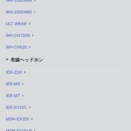
WH-1000XM6
WH-1000XM5
ULT WEAR
WH-CH720N
WH-CH520
有線ヘッドホン
IER-Z1R
IER-M9
IER-M7
IER-EX15C
MDR-EX155
MDR-EX15LP