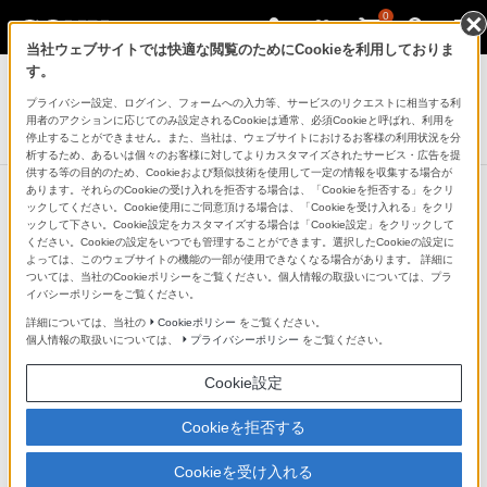
0
当社ウェブサイトでは快適な閲覧のためにCookieを利用しておりま
ヘッドホン
す。
プライバシー設定、ログイン、フォームへの入力等、サービスのリクエストに相当する利
ヘッドホンケーブル
用者のアクションに応じてのみ設定されるCookieは通常、必須Cookieと呼ばれ、利用を
MUC-S12BL1
停止することができません。また、当社は、ウェブサイトにおけるお客様の利用状況を分
析するため、あるいは個々のお客様に対してよりカスタマイズされたサービス・広告を提
供する等の目的のため、Cookieおよび類似技術を使用して一定の情報を収集する場合が
あります。それらのCookieの受け入れを拒否する場合は、「Cookieを拒否する」をクリ
ックしてください。Cookie使用にご同意頂ける場合は、「Cookieを受け入れる」をクリ
ックして下さい。Cookie設定をカスタマイズする場合は「Cookie設定」をクリックして
ください。Cookieの設定をいつでも管理することができます。選択したCookieの設定に
よっては、このウェブサイトの機能の一部が使用できなくなる場合があります。 詳細に
ついては、当社のCookieポリシーをご覧ください。個人情報の取扱いについては、プラ
イバシーポリシーをご覧ください。
詳細については、当社の
Cookieポリシー
をご覧ください。
個人情報の取扱いについては、
プライバシーポリシー
をご覧ください。
Cookie設定
Cookieを拒否する
Cookieを受け入れる
MDR-1A/1AM2、MDR-1ABP、h.ear on（MDR-