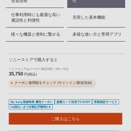
音質技術
性
仕事利用時にも最適な高い
充実した基本機能
通話性と利便性
様々な機器と便利に繋がる
多様な使い方と専用アプリ
ソニーストアで購入すると
ソニーストアはメーカー保証内容
＜3年＞
付き
35,750
円(税込)
クーポン適用額をチェック (サインイン/新規登録)
My Sony登録特典 優待クーポン
提携カード決済で3％OFF
長期保証サービス
24回払いまで分割払手数料0％
ご購入はこちら