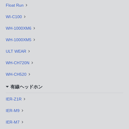
Float Run
WI-C100
WH-1000XM6
WH-1000XM5
ULT WEAR
WH-CH720N
WH-CH520
有線ヘッドホン
IER-Z1R
IER-M9
IER-M7