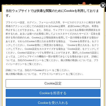
0
当社ウェブサイトでは快適な閲覧のためにCookieを利用しておりま
ヘッドホン
す。
プライバシー設定、ログイン、フォームへの入力等、サービスのリクエストに相当する利
ワイヤレスノイズキャンセリングステレオヘッドセット
用者のアクションに応じてのみ設定されるCookieは通常、必須Cookieと呼ばれ、利用を
WF-1000XM5
停止することができません。また、当社は、ウェブサイトにおけるお客様の利用状況を分
析するため、あるいは個々のお客様に対してよりカスタマイズされたサービス・広告を提
供する等の目的のため、Cookieおよび類似技術を使用して一定の情報を収集する場合が
あります。それらのCookieの受け入れを拒否する場合は、「Cookieを拒否する」をクリ
ックしてください。Cookie使用にご同意頂ける場合は、「Cookieを受け入れる」をクリ
ックして下さい。Cookie設定をカスタマイズする場合は「Cookie設定」をクリックして
小型化・軽量化により実現した高い
ください。Cookieの設定をいつでも管理することができます。選択したCookieの設定に
よっては、このウェブサイトの機能の一部が使用できなくなる場合があります。 詳細に
装着性とミニマルデザイン
ついては、当社のCookieポリシーをご覧ください。個人情報の取扱いについては、プラ
イバシーポリシーをご覧ください。
詳細については、当社の
Cookieポリシー
をご覧ください。
小型・軽量化
個人情報の取扱いについては、
プライバシーポリシー
をご覧ください。
Cookie設定
ソニー独自開発の薄型の新ドライバーユニットとメイン
基板のSiP化により小型化を実現。
Cookieを拒否する
前モデルWF-1000XM4では7.3gだった装着部はWF-
Cookieを受け入れる
1000XM5で5.9gまで軽量化しました。