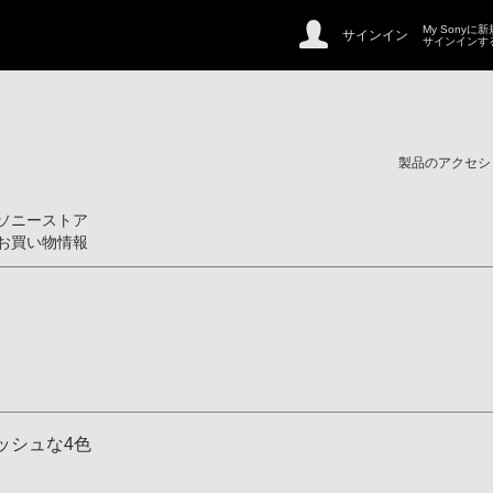
My Sonyに
サインイン
サインインす
製品のアクセシ
ソニーストア
お買い物情報
ッシュな4色