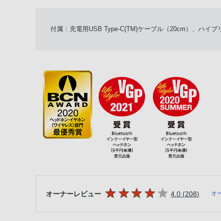
付属：充電用USB Type-C(TM)ケーブル（20cm）、
5つの星のうち
件のレ
オーナーレビュー
4.0 (208
)
オ