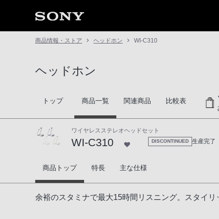
商品情報・ストア
ヘッドホン
WI-C310
ヘッドホン
トップ
商品一覧
関連商品
比較表
ワイヤレスステレオヘッドセット
WI-C310
生産完了
DISCONTINUED
WI-C310
商品トップ
特長
主な仕様
余裕のスタミナで最大15時間リスニング。スタイリ