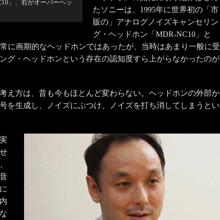
C10」、右がオーバーヘッ
たソニーは、1995年に世界初の「市
販の」アナログノイズキャンセリン
グ・ヘッドホン「MDR-NC10」と
。非常に画期的なヘッドホンではあったが、当時はあまり一般に受
ング・ヘッドホンという存在の認知度すら上がらなかったのが
考え方は、昔も今もほとんど変わらない。ヘッドホンの外部か
号を生成し、ノイズにぶつけ、ノイズを打ち消してしまうとい
実
せ
、
音
に
内
な