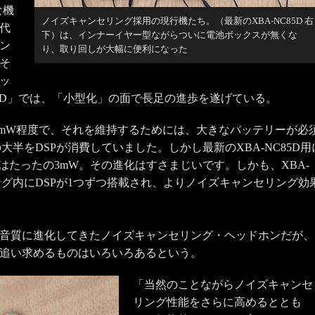
な機
ノイズキャンセリング採用の現行機たち。（最新のXBA-NC85D 右
代
下）は、インナーイヤー型ながらついに電池ボックスが無くな
ン
り、取り回しが大幅に便利になった
そ
ッ
85D」では、「小型化」の面で長足の進歩を遂げている。
は230mW程度で、それを維持するためには、大きなバッテリーが必
大半をDSPが消費していました。しかし最新のXBA-NC85D用
はたったの3mW。その進化はすさまじいです。しかも、XBA-
ング内にDSPが1つずつ搭載され、よりノイズキャンセリング効
音質に進化してきたノイズキャンセリング・ヘッドホンだが、
追い求めるものはいろいろあるという。
「当然のことながらノイズキャンセ
リング性能をさらに高めるととも