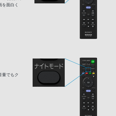
画を面白く
音量でもク
。