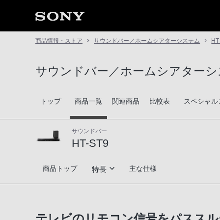
商品情報・ストア
サウンドバー／ホームシアターシステム
HT
サウンドバー／ホームシアターシ
トップ
商品一覧
関連商品
比較表
スペシャル
サウンドバー
HT-ST9
HT-ST9
商品トップ
主な仕様
特長
高音質技術
テレビのリモコン信号をパススル
音楽再生