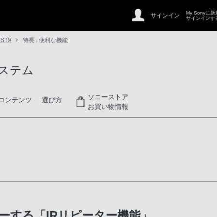
My Sonyに
サインイン
サインインす
-ST9
特長 : 便利な機能
ステム
ソニーストア
コンテンツ
選び方
お買い物情報
ーする「IRリピーター機能」