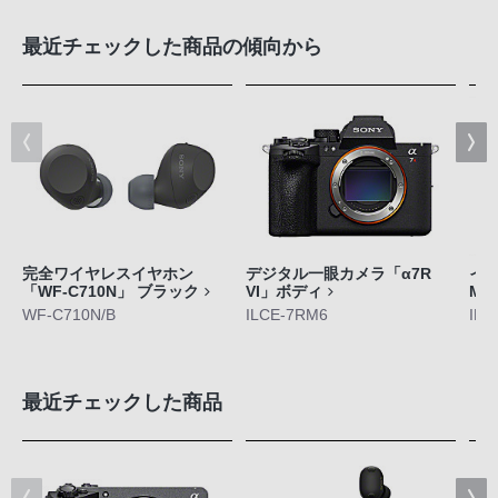
最近チェックした商品の傾向から
完全ワイヤレスイヤホン
デジタル一眼カメラ「α7R
イン
「WF-C710N」 ブラック
VI」ボディ
M5
WF-C710N/B
ILCE-7RM6
IER
最近チェックした商品