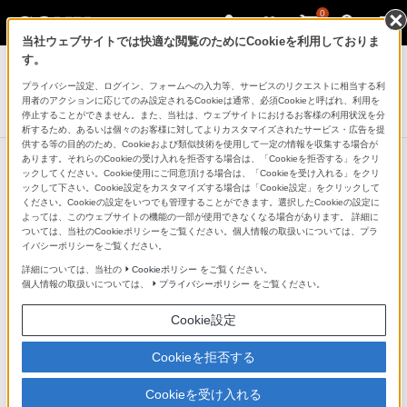
0
当社ウェブサイトでは快適な閲覧のためにCookieを利用しておりま
デジタル一眼カメラ α（アルファ）
す。
プライバシー設定、ログイン、フォームへの入力等、サービスのリクエストに相当する利
レンズリヤキャップ
用者のアクションに応じてのみ設定されるCookieは通常、必須Cookieと呼ばれ、利用を
ALC-R1EM
停止することができません。また、当社は、ウェブサイトにおけるお客様の利用状況を分
析するため、あるいは個々のお客様に対してよりカスタマイズされたサービス・広告を提
供する等の目的のため、Cookieおよび類似技術を使用して一定の情報を収集する場合が
あります。それらのCookieの受け入れを拒否する場合は、「Cookieを拒否する」をクリ
ックしてください。Cookie使用にご同意頂ける場合は、「Cookieを受け入れる」をクリ
ックして下さい。Cookie設定をカスタマイズする場合は「Cookie設定」をクリックして
ください。Cookieの設定をいつでも管理することができます。選択したCookieの設定に
よっては、このウェブサイトの機能の一部が使用できなくなる場合があります。 詳細に
ついては、当社のCookieポリシーをご覧ください。個人情報の取扱いについては、プラ
イバシーポリシーをご覧ください。
詳細については、当社の
Cookieポリシー
をご覧ください。
個人情報の取扱いについては、
プライバシーポリシー
をご覧ください。
Cookie設定
Cookieを拒否する
Cookieを受け入れる