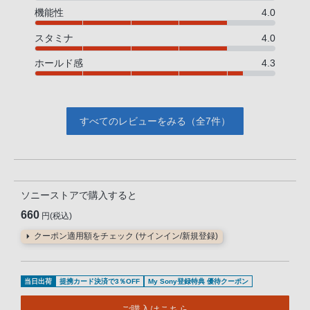
機能性
4.0
スタミナ
4.0
ホールド感
4.3
すべてのレビューをみる（全7件）
ソニーストアで購入すると
660
円(税込)
クーポン適用額をチェック (サインイン/新規登録)
当日出荷
提携カード決済で3％OFF
My Sony登録特典 優待クーポン
ご購入はこちら