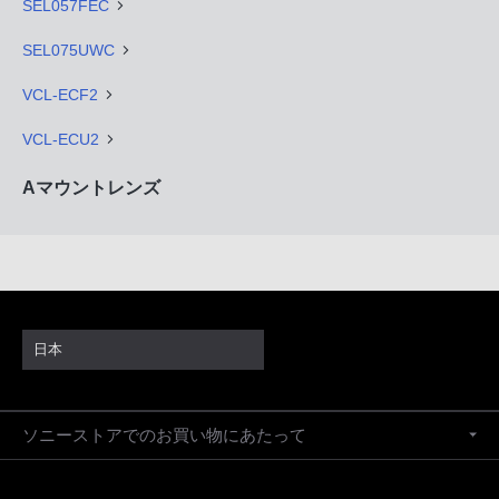
SEL057FEC
SEL075UWC
VCL-ECF2
VCL-ECU2
Aマウントレンズ
日本
ソニーストアでのお買い物にあたって