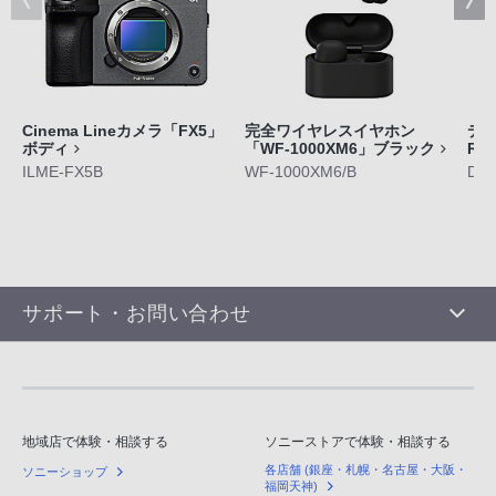
Cinema Lineカメラ「FX5」
完全ワイヤレスイヤホン
デジ
ボディ
「WF-1000XM6」ブラック
RX
ILME-FX5B
WF-1000XM6/B
DS
サポート・お問い合わせ
地域店で体験・相談する
ソニーストアで体験・相談する
各店舗 (銀座・札幌・名古屋・大阪・
ソニーショップ
福岡天神)