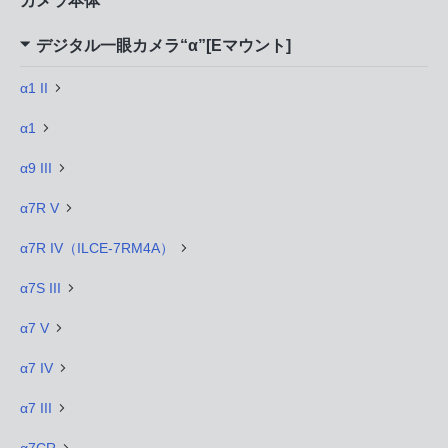
カメラ本体
デジタル一眼カメラ“α”[Eマウント]
α1 II
α1
α9 III
α7R V
α7R IV（ILCE-7RM4A）
α7S III
α7 V
α7 IV
α7 III
α7CR