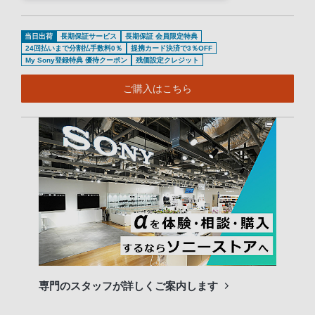
当日出荷
長期保証サービス
長期保証 会員限定特典
24回払いまで分割払手数料0％
提携カード決済で3％OFF
My Sony登録特典 優待クーポン
残価設定クレジット
ご購入はこちら
専門のスタッフが詳しくご案内します
長期
便利