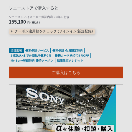
ソニーストアで購入すると
ソニーストアはメーカー保証内容
＜3年＞
付き
155,100
円(税込)
クーポン適用額をチェック (サインイン/新規登録)
当日出荷
長期保証サービス
長期保証 会員限定特典
24回払いまで分割払手数料0％
提携カード決済で3％OFF
My Sony登録特典 優待クーポン
残価設定クレジット
ご購入はこちら