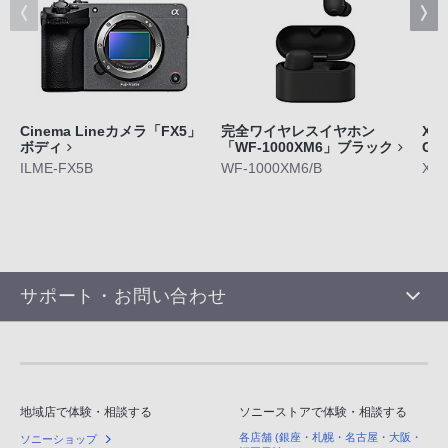
Cinema Lineカメラ「FX5」
完全ワイヤレスイヤホン
Xpe
ボディ
「WF-1000XM6」ブラック
GE
ILME-FX5B
WF-1000XM6/B
XQ-
サポート・お問い合わせ
地域店で体験・相談する
ソニーストアで体験・相談する
各店舗 (銀座・札幌・名古屋・大阪・
ソニーショップ