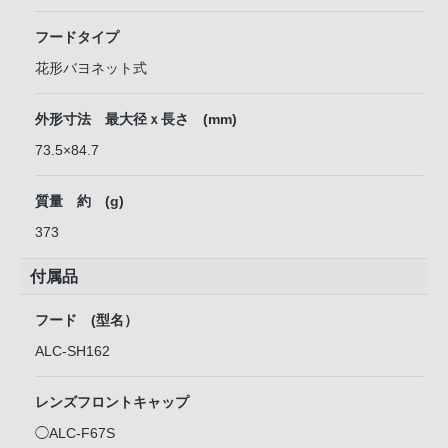
フードタイプ
花形バヨネット式
外形寸法 最大径ｘ長さ (mm)
73.5×84.7
質量 約 (g)
373
付属品
フード (型名）
ALC-SH162
レンズフロントキャップ
◯ALC-F67S