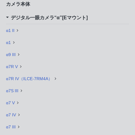
カメラ本体
デジタル一眼カメラ“α”[Eマウント]
α1 II
α1
α9 III
α7R V
α7R IV（ILCE-7RM4A）
α7S III
α7 V
α7 IV
α7 III