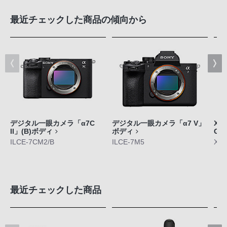
最近チェックした商品の傾向から
デジタル一眼カメラ「α7C
デジタル一眼カメラ「α7 V」
Xpe
II」(B)ボディ
ボディ
GE
ILCE-7CM2/B
ILCE-7M5
XQ-
最近チェックした商品