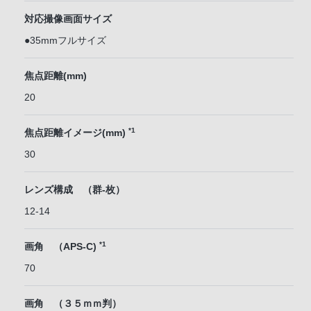
対応撮像画面サイズ
●35mmフルサイズ
焦点距離(mm)
20
*1
焦点距離イメージ(mm)
30
レンズ構成 （群-枚）
12-14
*1
画角 （APS-C)
70
画角 （３５ｍｍ判）