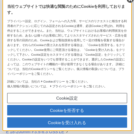
当社ウェブサイトでは快適な閲覧のためにCookieを利用しておりま
FE 70-300mm F4.5-5.6 G OSS
す。
プライバシー設定、ログイン、フォームへの入力等、サービスのリクエストに相当する利
FE 100-400mm F4.5-5.6 GM OSS
用者のアクションに応じてのみ設定されるCookieは通常、必須Cookieと呼ばれ、利用を
停止することができません。また、当社は、ウェブサイトにおけるお客様の利用状況を分
FE 200-600mm F5.6-6.3 G OSS
析するため、あるいは個々のお客様に対してよりカスタマイズされたサービス・広告を提
供する等の目的のため、Cookieおよび類似技術を使用して一定の情報を収集する場合が
あります。それらのCookieの受け入れを拒否する場合は、「Cookieを拒否する」をクリ
FE 400-800mm F6.3-8 G OSS
ックしてください。Cookie使用にご同意頂ける場合は、「Cookieを受け入れる」をクリ
ックして下さい。Cookie設定をカスタマイズする場合は「Cookie設定」をクリックして
E PZ 10-20mm F4 G
ください。Cookieの設定をいつでも管理することができます。選択したCookieの設定に
よっては、このウェブサイトの機能の一部が使用できなくなる場合があります。 詳細に
ついては、当社のCookieポリシーをご覧ください。個人情報の取扱いについては、プラ
E PZ 16-50mm F3.5-5.6 OSS II
イバシーポリシーをご覧ください。
詳細については、当社の
Cookieポリシー
をご覧ください。
E 16-55mm F2.8 G
個人情報の取扱いについては、
プライバシーポリシー
をご覧ください。
E PZ 18-105mm F4 G OSS
Cookie設定
E PZ 18-110mm F4 G OSS
Cookieを拒否する
E 18-135mm F3.5-5.6 OSS
Cookieを受け入れる
E 18-200mm F3.5-6.3 OSS LE