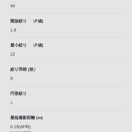
94
開放絞り （F値)
1.8
最小絞り （F値)
22
絞り羽根 (枚）
9
円形絞り
○
最短撮影距離 (m)
0.19(AF時)