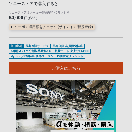
ソニーストアで購入すると
ソニーストアはメーカー保証内容
＜3年＞
付き
94,600
円(税込)
クーポン適用額をチェック (サインイン/新規登録)
当日出荷
長期保証サービス
長期保証 会員限定特典
24回払いまで分割払手数料0％
提携カード決済で3％OFF
My Sony登録特典 優待クーポン
残価設定クレジット
ご購入はこちら