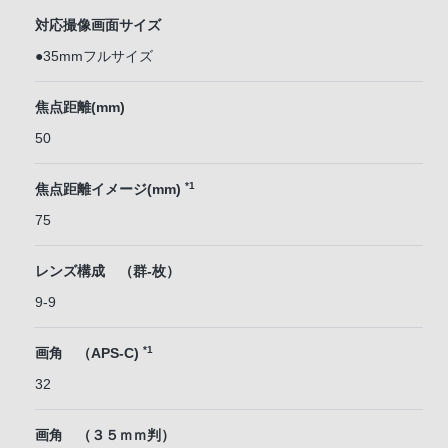
対応撮像画面サイズ
●35mmフルサイズ
焦点距離(mm)
50
*1
焦点距離イメージ(mm)
75
レンズ構成 （群-枚）
9-9
*1
画角 （APS-C)
32
画角 （３５ｍｍ判）