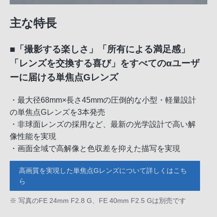
主な特長
■「撮影する楽しさ」「所有による満足感」
「レンズを交換する喜び」をすべてのαユーザ
ーに届ける単焦点Gレンズ
・最大径68mm×長さ45mmの圧倒的な小型・軽量設計
の単焦点Gレンズを3本発売
・非球面レンズの採用など、最新の光学設計で高い解
像性能を実現
・画面全域で高解像と色収差を抑えた描写を実現
高画質を実現した単焦点Gレンズについて詳しくはこち
ら
※ 写真のFE 24mm F2.8 G、FE 40mm F2.5 Gは別売です