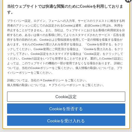
当社ウェブサイトでは快適な閲覧のためにCookieを利用しておりま
店舗のご案内
す。
銀座・札幌・名古屋・大阪・福岡天神 の全国5拠点でお待ちして
プライバシー設定、ログイン、フォームへの入力等、サービスのリクエストに相当する利
います。
用者のアクションに応じてのみ設定されるCookieは通常、必須Cookieと呼ばれ、利用を
停止することができません。また、当社は、ウェブサイトにおけるお客様の利用状況を分
析するため、あるいは個々のお客様に対してよりカスタマイズされたサービス・広告を提
ソニーストアの商品を検索
供する等の目的のため、Cookieおよび類似技術を使用して一定の情報を収集する場合が
あります。それらのCookieの受け入れを拒否する場合は、「Cookieを拒否する」をクリ
ックしてください。Cookie使用にご同意頂ける場合は、「Cookieを受け入れる」をクリ
ックして下さい。Cookie設定をカスタマイズする場合は「Cookie設定」をクリックして
ください。Cookieの設定をいつでも管理することができます。選択したCookieの設定に
よっては、このウェブサイトの機能の一部が使用できなくなる場合があります。 詳細に
ソニーショップ(ソニーストア 取次店)
ついては、当社のCookieポリシーをご覧ください。個人情報の取扱いについては、プラ
イバシーポリシーをご覧ください。
ソニーストアでのお買い物情報
詳細については、当社の
Cookieポリシー
をご覧ください。
（My Sony マイページ）
個人情報の取扱いについては、
プライバシーポリシー
をご覧ください。
ソニーストア ご利用ガイド
Cookie設定
オーナーレビューのご案内
Cookieを拒否する
Cookieを受け入れる