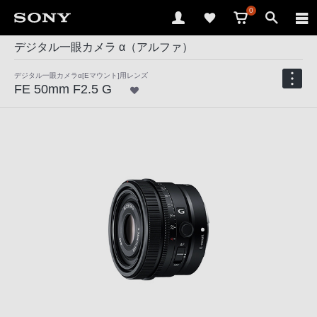
0
デジタル一眼カメラ α（アルファ）
デジタル一眼カメラα[Eマウント]用レンズ
FE 50mm F2.5 G