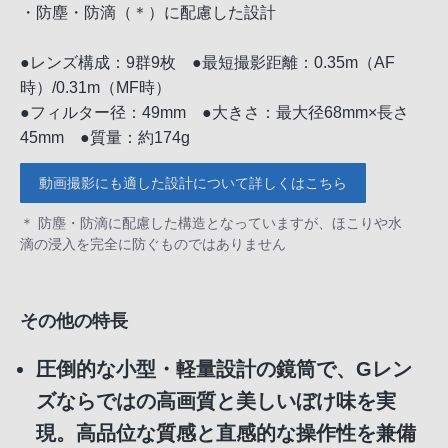
・防塵・防滴（＊）に配慮した設計
●レンズ構成：9群9枚 ●最短撮影距離：0.35m（AF
時）/0.31m（MF時）
●フィルター径：49mm ●大きさ：最大径68mm×長さ
45mm ●質量：約174g
動画撮影にも適した設計について詳しくはこちら
＊ 防塵・防滴に配慮した構造となっていますが、ほこりや水
滴の浸入を完全に防ぐものではありません
その他の特長
圧倒的な小型・軽量設計の鏡筒で、Gレン
ズならではの高画質と美しいぼけ味を実
現。高品位な質感と直感的な操作性を兼備