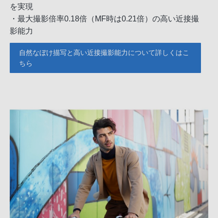
を実現
・最大撮影倍率0.18倍（MF時は0.21倍）の高い近接撮
影能力
自然なぼけ描写と高い近接撮影能力について詳しくはこ
ちら