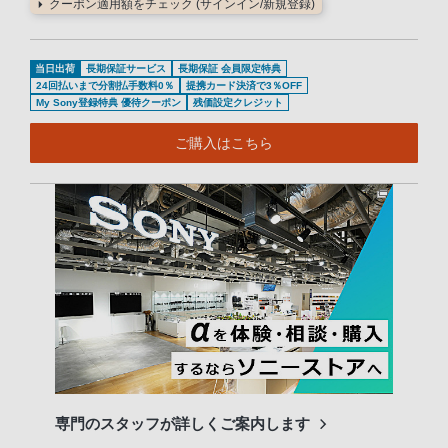
クーポン適用額をチェック (サインイン/新規登録)
当日出荷
長期保証サービス
長期保証 会員限定特典
24回払いまで分割払手数料0％
提携カード決済で3％OFF
My Sony登録特典 優待クーポン
残価設定クレジット
ご購入はこちら
専門のスタッフが詳しくご案内します
長期
便利