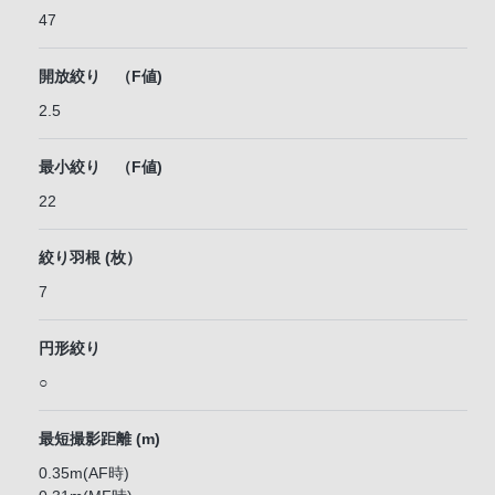
47
開放絞り （F値)
2.5
最小絞り （F値)
22
絞り羽根 (枚）
7
円形絞り
○
最短撮影距離 (m)
0.35m(AF時)