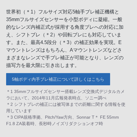
世界初（＊1）フルサイズ対応5軸手ブレ補正機構と
35mmフルサイズセンサーを小型ボディに凝縮。一般
的なレンズ内補正式が採用する角度ブレへの対応に加
え、シフトブレ（＊2）や回転ブレにも対応していま
す。また、最高4.5段分（＊3）の補正効果を実現。E
マウントレンズはもちろん、Aマウントレンズなどさ
まざまなレンズで手ブレ補正が可能となり、レンズの
描写力を最大限に引き出します。
5軸ボディ内手ブレ補正について詳しくはこちら
＊1 35mmフルサイズセンサー搭載レンズ交換式デジタルカメ
ラにおいて。2014年11月広報発表時点、ソニー調べ
＊2 シフトブレの補正には被写体までの距離に関する情報を使
用しています
＊3 CIPA規格準拠、Pitch/Yaw方向、Sonnar T＊ FE 55mm
F1.8 ZA装着時、長秒時ノイズリダクションオフ時