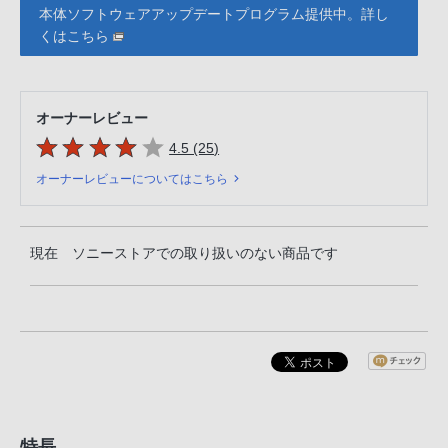
本体ソフトウェアアップデートプログラム提供中。詳し
くはこちら
オーナーレビュー
5つの星のうち
件のレビュー
4.5 (25
)
オーナーレビューについてはこちら
現在 ソニーストアでの取り扱いのない商品です
特長