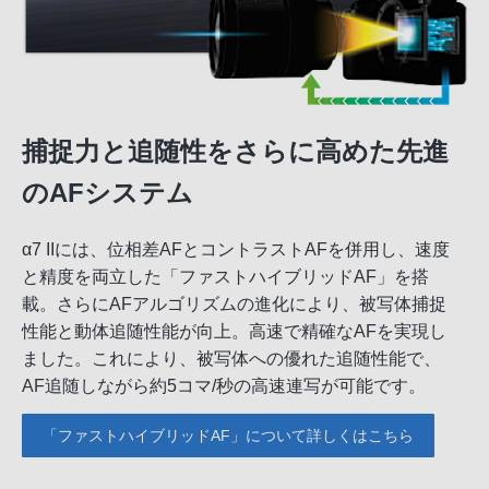
捕捉力と追随性をさらに高めた先進
のAFシステム
α7 IIには、位相差AFとコントラストAFを併用し、速度
と精度を両立した「ファストハイブリッドAF」を搭
載。さらにAFアルゴリズムの進化により、被写体捕捉
性能と動体追随性能が向上。高速で精確なAFを実現し
ました。これにより、被写体への優れた追随性能で、
AF追随しながら約5コマ/秒の高速連写が可能です。
「ファストハイブリッドAF」について詳しくはこちら