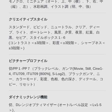
モノクロ、ミニチュア（オート、上、中（横）、下、右、中
（縦）、左）、水彩画調、イラスト調（弱、中、強）
クリエイティブスタイル
スタンダード、ビビッド、ニュートラル、クリア、ディー
プ、ライト、ポートレート、風景、夕景、夜景、紅葉、白
黒、セピア、スタイルボックス１-６
(コントラスト＜±3段階＞、彩度＜±3段階＞、シャープネス＜
±3段階＞)
ピクチャープロファイル
切/PP１-PP７（ブラックレベル、ガンマ(Movie, Still, Cine1-
4, ITU709, ITU709 [800%], S-Log2)、ブラックガンマ、ニ
ー、カラーモード、彩度、色相、色の深さ、ディテール、コ
ピー、リセット）
ダイナミックレンジ機能
切、Dレンジオプティマイザー (オート/レベル設定 ＜Lv1-5
＞)、