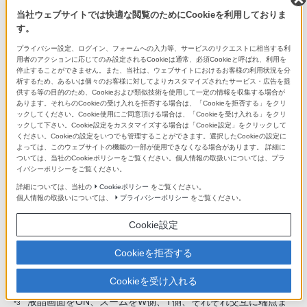
(グリップからモニターまで)
当社ウェブサイトでは快適な閲覧のためにCookieを利用しておりま
す。
付属品
プライバシー設定、ログイン、フォームへの入力等、サービスのリクエストに相当する利
用者のアクションに応じてのみ設定されるCookieは通常、必須Cookieと呼ばれ、利用を
付属品
停止することができません。また、当社は、ウェブサイトにおけるお客様の利用状況を分
析するため、あるいは個々のお客様に対してよりカスタマイズされたサービス・広告を提
リチャージャブルバッテリーパック NP-FW50、ACアダプタ
供する等の目的のため、Cookieおよび類似技術を使用して一定の情報を収集する場合が
ー AC-UUD11、ショルダーストラップ、ボディキャップ、ア
あります。それらのCookieの受け入れを拒否する場合は、「Cookieを拒否する」をクリ
クセサリーシューキャップ、アイピースカップ、マイクロUS
ックしてください。Cookie使用にご同意頂ける場合は、「Cookieを受け入れる」をクリ
ックして下さい。Cookie設定をカスタマイズする場合は「Cookie設定」をクリックして
Bケーブル他
ください。Cookieの設定をいつでも管理することができます。選択したCookieの設定に
よっては、このウェブサイトの機能の一部が使用できなくなる場合があります。 詳細に
ついては、当社のCookieポリシーをご覧ください。個人情報の取扱いについては、プラ
キットレンズ
イバシーポリシーをご覧ください。
ボディのみ ILCE-7M2：キットレンズなし
詳細については、当社の
Cookieポリシー
をご覧ください。
ズームレンズキット ILCE-7M2K：FE 28-70mm F3.5-5.6 OS
個人情報の取扱いについては、
プライバシーポリシー
をご覧ください。
S
Cookie設定
Cookieを拒否する
ソニー製フラッシュ装着時
*1
Cookieを受け入れる
撮影条件や使用するメモリーカードにより異なります。
*2
液晶画面をON、ズームをW側、T側、それぞれ交互に端点ま
*3