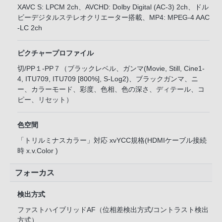
XAVC S: LPCM 2ch、AVCHD: Dolby Digital (AC-3) 2ch、ドル
ビーデジタルステレオクリエーター搭載、MP4: MPEG-4 AAC
-LC 2ch
ピクチャープロファイル
切/PP１-PP７（ブラックレベル、ガンマ(Movie, Still, Cine1-
4, ITU709, ITU709 [800%], S-Log2)、ブラックガンマ、ニ
ー、カラーモード、彩度、色相、色の深さ、ディテール、コ
ピー、リセット）
色空間
「トリルミナスカラー」対応 xvYCC規格(HDMIケーブル接続
時 x.v.Color )
フォーカス
検出方式
ファストハイブリッドAF（位相差検出方式/コントラスト検出
方式）