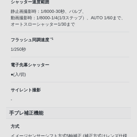
シャッター速度範囲
静止画撮影時：1/8000-30秒、バルブ、
動画撮影時：1/8000-1/4(1/3ステップ）、AUTO 1/60まで、
オートスローシャッター1/30まで
*1
フラッシュ同調速度
1/250秒
電子先幕シャッター
●(入/切)
サイレント撮影
-
手ブレ補正機能
方式
イメージセンサーシフト方式5軸補正 (補正方式はレンズ仕様