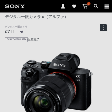
0
デジタル一眼カメラ α（アルファ）
デジタル一眼カメラ
α7 II
生産完了
DISCONTINUED