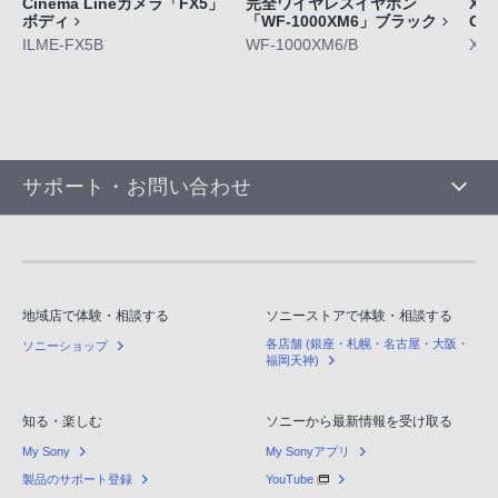
Cinema Lineカメラ「FX5」
完全ワイヤレスイヤホン
Xpe
ボディ
「WF-1000XM6」ブラック
GE
ILME-FX5B
WF-1000XM6/B
XQ-
サポート・お問い合わせ
地域店で体験・相談する
ソニーストアで体験・相談する
各店舗 (銀座・札幌・名古屋・大阪・
ソニーショップ
福岡天神)
知る・楽しむ
ソニーから最新情報を受け取る
My Sony
My Sonyアプリ
製品のサポート登録
YouTube