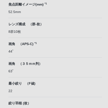
*1
焦点距離イメージ(mm)
52.5mm
レンズ構成 （群-枚）
8群10枚
*1
画角 （APS-C)
44ﾟ
画角 （３５ｍｍ判）
63ﾟ
最小絞り （F値)
22
絞り羽根 (枚）