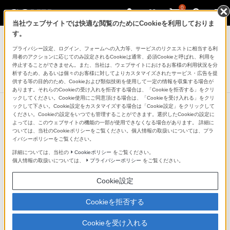
0
当社ウェブサイトでは快適な閲覧のためにCookieを利用しておりま
デジタル一眼カメラ α（アルファ）
す。
プライバシー設定、ログイン、フォームへの入力等、サービスのリクエストに相当する利
デジタル一眼カメラ“α”用レンズ
用者のアクションに応じてのみ設定されるCookieは通常、必須Cookieと呼ばれ、利用を
35mm F1.4 G
停止することができません。また、当社は、ウェブサイトにおけるお客様の利用状況を分
析するため、あるいは個々のお客様に対してよりカスタマイズされたサービス・広告を提
生産完了
DISCONTINUED
供する等の目的のため、Cookieおよび類似技術を使用して一定の情報を収集する場合が
あります。それらのCookieの受け入れを拒否する場合は、「Cookieを拒否する」をクリ
ックしてください。Cookie使用にご同意頂ける場合は、「Cookieを受け入れる」をクリ
ックして下さい。Cookie設定をカスタマイズする場合は「Cookie設定」をクリックして
ください。Cookieの設定をいつでも管理することができます。選択したCookieの設定に
よっては、このウェブサイトの機能の一部が使用できなくなる場合があります。 詳細に
ついては、当社のCookieポリシーをご覧ください。個人情報の取扱いについては、プラ
イバシーポリシーをご覧ください。
詳細については、当社の
Cookieポリシー
をご覧ください。
個人情報の取扱いについては、
プライバシーポリシー
をご覧ください。
Cookie設定
Cookieを拒否する
Cookieを受け入れる