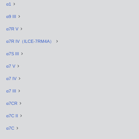
α1
α9 III
α7R V
α7R IV（ILCE-7RM4A）
α7S III
α7 V
α7 IV
α7 III
α7CR
α7C II
α7C