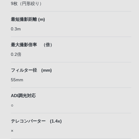
9枚（円形絞り）
最短撮影距離 (m)
0.3m
最大撮影倍率 （倍）
0.2倍
フィルター径 (mm)
55mm
ADI調光対応
○
テレコンバーター (1.4x)
×