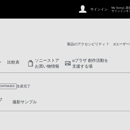
My Sonyに
サインイン
サインインす
製品のアクセシビリティ
αユーザ
ソニーストア
αプラザ 創作活動を
ー
比較表
お買い物情報
支援する場
生産完了
ONTINUED
サ
撮影サンプル