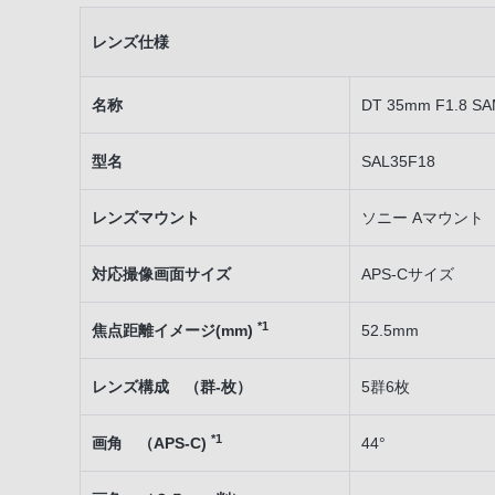
レンズ仕様
名称
DT 35mm F1.8 S
型名
SAL35F18
レンズマウント
ソニー Aマウント
対応撮像画面サイズ
APS-Cサイズ
*1
焦点距離イメージ(mm)
52.5mm
レンズ構成 （群-枚）
5群6枚
*1
画角 （APS-C)
44°