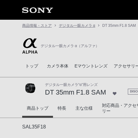
商品情報・ストア
デジタル一眼カメラ α
DT 35mm F1.8 SAM
デジタル一眼カメラ α（アルファ）
トップ
カメラ本体
Eマウントレンズ
アクセサリ
デジタル一眼カメラ“α”用レンズ
DT 35mm F1.8 SAM
DISC
対応商品・アクセ
DT 35mm F1.8 SAM
商品トップ
特長
主な仕様
リー
SAL35F18