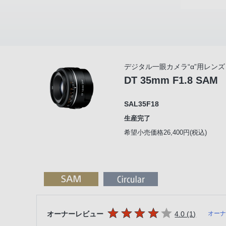
デジタル一眼カメラ“α”用レンズ
DT 35mm F1.8 SAM
SAL35F18
生産完了
希望小売価格26,400円(税込)
5つの星のうち
件のレビ
オーナーレビュー
4.0 (1
)
オー