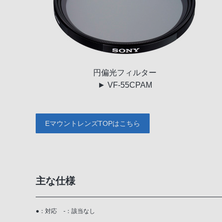
円偏光
フィルター
► VF-55CPAM
EマウントレンズTOPはこちら
主な仕様
●：対応
-：該当なし