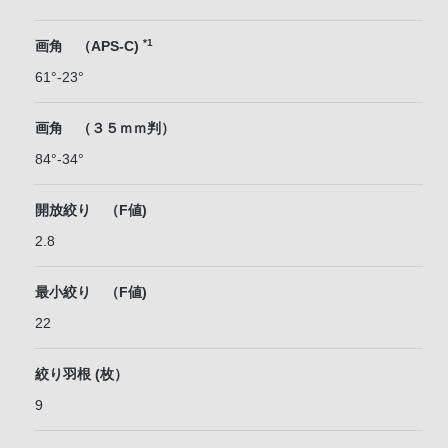
*1
画角 （APS-C)
61°-23°
画角 （３５ｍｍ判）
84°-34°
開放絞り （F値)
2.8
最小絞り （F値)
22
絞り羽根 (枚）
9