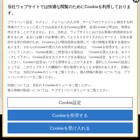
当社ウェブサイトでは快適な閲覧のためにCookieを利用しておりま
SEL14TC
す。
SEL20TC
プライバシー設定、ログイン、フォームへの入力等、サービスのリクエストに相当する利
用者のアクションに応じてのみ設定されるCookieは通常、必須Cookieと呼ばれ、利用を
停止することができません。また、当社は、ウェブサイトにおけるお客様の利用状況を分
SEL057FEC
析するため、あるいは個々のお客様に対してよりカスタマイズされたサービス・広告を提
供する等の目的のため、Cookieおよび類似技術を使用して一定の情報を収集する場合が
SEL075UWC
あります。それらのCookieの受け入れを拒否する場合は、「Cookieを拒否する」をクリ
ックしてください。Cookie使用にご同意頂ける場合は、「Cookieを受け入れる」をクリ
ックして下さい。Cookie設定をカスタマイズする場合は「Cookie設定」をクリックして
VCL-ECF2
ください。Cookieの設定をいつでも管理することができます。選択したCookieの設定に
よっては、このウェブサイトの機能の一部が使用できなくなる場合があります。 詳細に
VCL-ECU2
ついては、当社のCookieポリシーをご覧ください。個人情報の取扱いについては、プラ
イバシーポリシーをご覧ください。
Aマウントレンズ
詳細については、当社の
Cookieポリシー
をご覧ください。
個人情報の取扱いについては、
プライバシーポリシー
をご覧ください。
Cookie設定
Cookieを拒否する
Cookieを受け入れる
日本