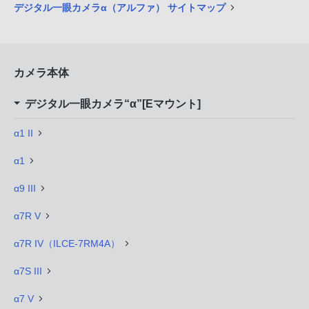
デジタル一眼カメラα（アルファ） サイトマップ
カメラ本体
デジタル一眼カメラ“α”[Eマウント]
α1 II
α1
α9 III
α7R V
α7R IV（ILCE-7RM4A）
α7S III
α7 V