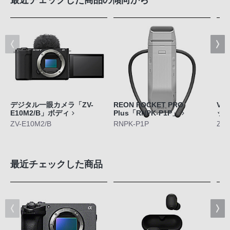
デジタル一眼カメラ「ZV-
REON POCKET PRO
VL
E10M2/B」ボディ
Plus「RNPK-P1P」
ッ
ZV-E10M2/B
RNPK-P1P
ZV-
最近チェックした商品