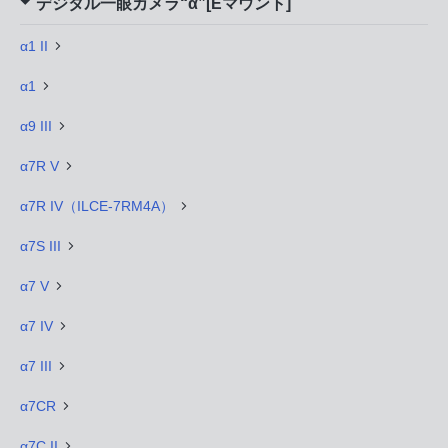
デジタル一眼カメラ“α”[Eマウント]
α1 II
α1
α9 III
α7R V
α7R IV（ILCE-7RM4A）
α7S III
α7 V
α7 IV
α7 III
α7CR
α7C II