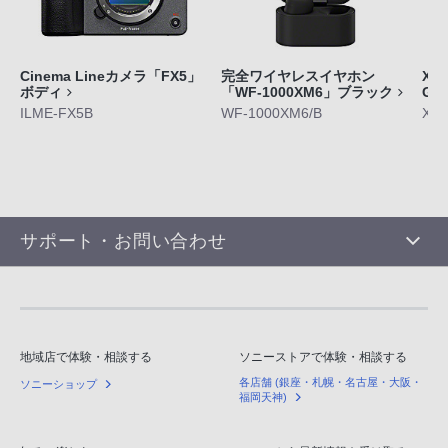
Cinema Lineカメラ「FX5」
完全ワイヤレスイヤホン
Xpe
ボディ
「WF-1000XM6」ブラック
GE
ILME-FX5B
WF-1000XM6/B
XQ-
サポート・お問い合わせ
地域店で体験・相談する
ソニーストアで体験・相談する
各店舗 (銀座・札幌・名古屋・大阪・
ソニーショップ
福岡天神)