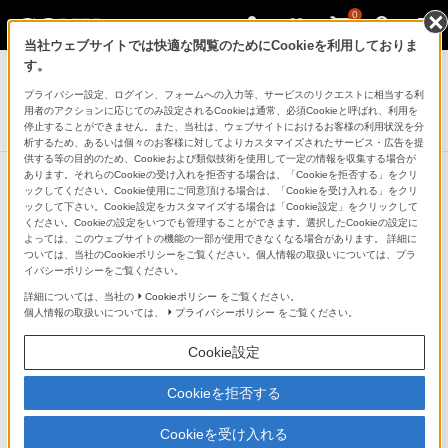
0
当社ウェブサイトでは快適な閲覧のためにCookieを利用しておりま
デジタル一眼カメラ α（アルファ）
す。
プライバシー設定、ログイン、フォームへの入力等、サービスのリクエストに相当する利
ソフトキャリングケース
用者のアクションに応じてのみ設定されるCookieは通常、必須Cookieと呼ばれ、利用を
LCS-AMB
停止することができません。また、当社は、ウェブサイトにおけるお客様の利用状況を分
析するため、あるいは個々のお客様に対してよりカスタマイズされたサービス・広告を提
供する等の目的のため、Cookieおよび類似技術を使用して一定の情報を収集する場合が
あります。それらのCookieの受け入れを拒否する場合は、「Cookieを拒否する」をクリ
ックしてください。Cookie使用にご同意頂ける場合は、「Cookieを受け入れる」をクリ
ックして下さい。Cookie設定をカスタマイズする場合は「Cookie設定」をクリックして
ください。Cookieの設定をいつでも管理することができます。選択したCookieの設定に
よっては、このウェブサイトの機能の一部が使用できなくなる場合があります。 詳細に
ついては、当社のCookieポリシーをご覧ください。個人情報の取扱いについては、プラ
イバシーポリシーをご覧ください。
詳細については、当社の
Cookieポリシー
をご覧ください。
個人情報の取扱いについては、
プライバシーポリシー
をご覧ください。
Cookie設定
Cookieを拒否する
Cookieを受け入れる
さまざまなサイズのカメラで使用できるキャリングケー