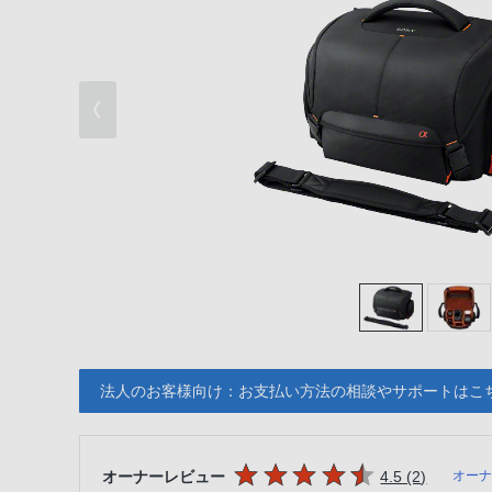
法人のお客様向け：お支払い方法の相談やサポートはこ
5つの星のうち
件のレビ
オーナーレビュー
4.5 (2
)
オー