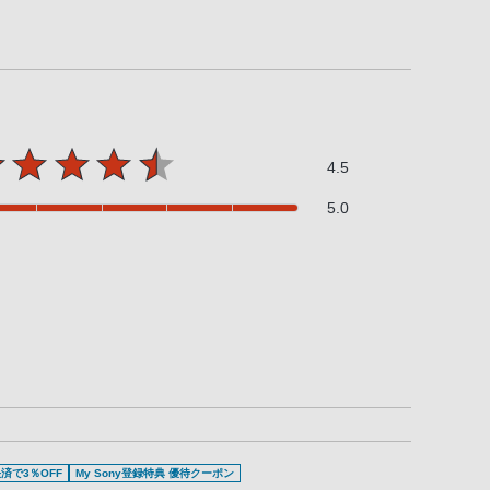
4.5
5.0
済で3％OFF
My Sony登録特典 優待クーポン