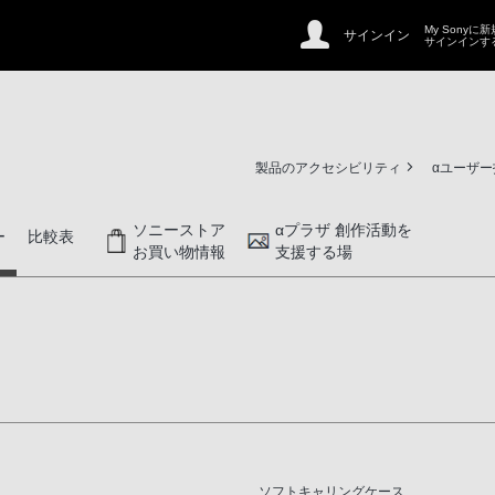
My Sonyに
サインイン
サインインす
製品のアクセシビリティ
αユーザ
ソニーストア
αプラザ 創作活動を
ー
比較表
お買い物情報
支援する場
ソフトキャリングケース