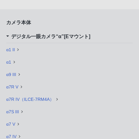
カメラ本体
デジタル一眼カメラ“α”[Eマウント]
α1 II
α1
α9 III
α7R V
α7R IV（ILCE-7RM4A）
α7S III
α7 V
α7 IV