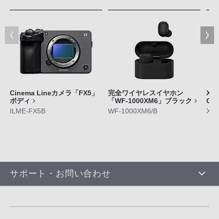
Cinema Lineカメラ「FX5」
完全ワイヤレスイヤホン
Xpe
ボディ
「WF-1000XM6」ブラック
GE
ILME-FX5B
WF-1000XM6/B
XQ-
サポート・お問い合わせ