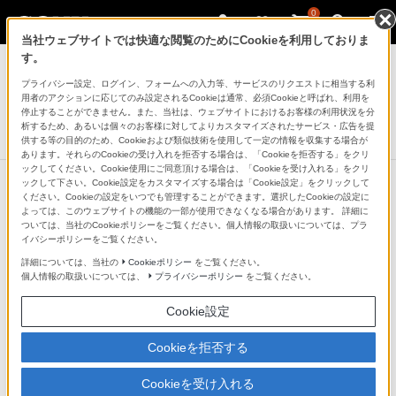
0
当社ウェブサイトでは快適な閲覧のためにCookieを利用しておりま
デジタル一眼カメラ α（アルファ）
す。
プライバシー設定、ログイン、フォームへの入力等、サービスのリクエストに相当する利
XLRアダプターキット
用者のアクションに応じてのみ設定されるCookieは通常、必須Cookieと呼ばれ、利用を
XLR-K2M
停止することができません。また、当社は、ウェブサイトにおけるお客様の利用状況を分
析するため、あるいは個々のお客様に対してよりカスタマイズされたサービス・広告を提
生産完了
DISCONTINUED
供する等の目的のため、Cookieおよび類似技術を使用して一定の情報を収集する場合が
あります。それらのCookieの受け入れを拒否する場合は、「Cookieを拒否する」をクリ
ックしてください。Cookie使用にご同意頂ける場合は、「Cookieを受け入れる」をクリ
ックして下さい。Cookie設定をカスタマイズする場合は「Cookie設定」をクリックして
ください。Cookieの設定をいつでも管理することができます。選択したCookieの設定に
よっては、このウェブサイトの機能の一部が使用できなくなる場合があります。 詳細に
ついては、当社のCookieポリシーをご覧ください。個人情報の取扱いについては、プラ
イバシーポリシーをご覧ください。
詳細については、当社の
Cookieポリシー
をご覧ください。
個人情報の取扱いについては、
プライバシーポリシー
をご覧ください。
Cookie設定
Cookieを拒否する
Cookieを受け入れる