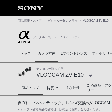
商品情報・ストア
デジタル一眼カメラ α
VLOGCAM ZV-E10
デジタル一眼カメラ α（アルファ）
トップ
カメラ本体
Eマウントレンズ
アクセサリ
デジタル一眼カメラ
VLOGCAM ZV-E10
対応商品・アク
VLOGCAM ZV-E10
商品トップ
主な仕様
特長
リー
Vlogがより魅力的になる映像機能
自在に、シネマティック。レンズ交換式VLOGCAM
※ オープン価格商品の価格は、販売店にお問い合わせください