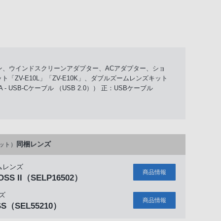
クリーン、ウインドスクリーンアダプター、ACアダプター、ショ
ZV-E10L」「ZV-E10K」、ダブルズームレンズキット
 USB-Cケーブル （USB 2.0）） 正：USBケーブル
同梱レンズ
ット）
ムレンズ
商品情報
OSS II
（SELP16502）
ズ
商品情報
SS
（SEL55210）