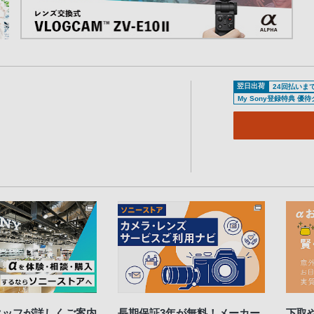
翌日出荷
24回払いま
My Sony登録特典 優
タッフが詳しくご案内
長期保証3年が無料！メーカー
下取