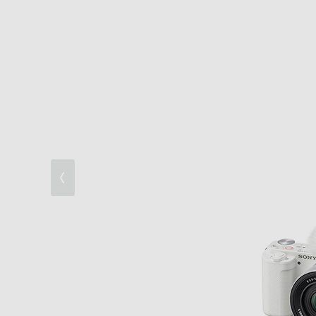
Vlogがより魅力的になる音声機能
レンズの数だけ広がる楽しみ
Vlog撮影に特化した便利な機能
Vlogのためのデザイン
クリエーターを満足させるプロレベルの動
SNS投稿や編集に適したスマホ接続性 WE
先進の静止画機能