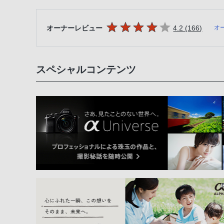
5つの星のうち
件のレ
オーナーレビュー
4.2 (166
)
オ
スペシャルコンテンツ