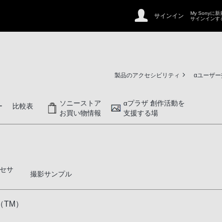
My Sonyに
サインイン
サインインす
製品のアクセシビリティ
αユーザ
ソニーストア
αプラザ 創作活動を
ー
比較表
お買い物情報
支援する場
セサ
撮影サンプル
（TM）