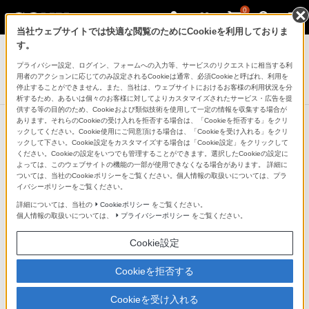
0
当社ウェブサイトでは快適な閲覧のためにCookieを利用しておりま
プロフェッショナルカムコーダー
す。
プライバシー設定、ログイン、フォームへの入力等、サービスのリクエストに相当する利
プロフェッショナルカムコーダー
用者のアクションに応じてのみ設定されるCookieは通常、必須Cookieと呼ばれ、利用を
[生産完了] FX3（ILME-FX3）
停止することができません。また、当社は、ウェブサイトにおけるお客様の利用状況を分
析するため、あるいは個々のお客様に対してよりカスタマイズされたサービス・広告を提
供する等の目的のため、Cookieおよび類似技術を使用して一定の情報を収集する場合が
あります。それらのCookieの受け入れを拒否する場合は、「Cookieを拒否する」をクリ
ックしてください。Cookie使用にご同意頂ける場合は、「Cookieを受け入れる」をクリ
他の商品と比較する
ックして下さい。Cookie設定をカスタマイズする場合は「Cookie設定」をクリックして
ください。Cookieの設定をいつでも管理することができます。選択したCookieの設定に
よっては、このウェブサイトの機能の一部が使用できなくなる場合があります。 詳細に
●：対応
-：該当なし
ついては、当社のCookieポリシーをご覧ください。個人情報の取扱いについては、プラ
イバシーポリシーをご覧ください。
仕様表
詳細については、当社の
Cookieポリシー
をご覧ください。
個人情報の取扱いについては、
プライバシーポリシー
をご覧ください。
一般仕様
Cookie設定
型式
Cookieを拒否する
レンズ交換式デジタルカメラ
Cookieを受け入れる