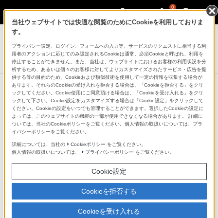
0
当社ウェブサイトでは快適な閲覧のためにCookieを利用しておりま
ヘッドホン
す。
プライバシー設定、ログイン、フォームへの入力等、サービスのリクエストに相当する利
密閉型インナーイヤーレシーバー
用者のアクションに応じてのみ設定されるCookieは通常、必須Cookieと呼ばれ、利用を
MDR-EX140LP
停止することができません。また、当社は、ウェブサイトにおけるお客様の利用状況を分
析するため、あるいは個々のお客様に対してよりカスタマイズされたサービス・広告を提
供する等の目的のため、Cookieおよび類似技術を使用して一定の情報を収集する場合が
あります。それらのCookieの受け入れを拒否する場合は、「Cookieを拒否する」をクリ
ックしてください。Cookie使用にご同意頂ける場合は、「Cookieを受け入れる」をクリ
ックして下さい。Cookie設定をカスタマイズする場合は「Cookie設定」をクリックして
MADE WITH SWAROVSKI
ください。Cookieの設定をいつでも管理することができます。選択したCookieの設定に
よっては、このウェブサイトの機能の一部が使用できなくなる場合があります。 詳細に
ZIRCONIA
ついては、当社のCookieポリシーをご覧ください。個人情報の取扱いについては、プラ
イバシーポリシーをご覧ください。
詳細については、当社の
Cookieポリシー
をご覧ください。
美しい輝きを放つ大粒のSWAROVSKI ZIRCONIAが上品
個人情報の取扱いについては、
プライバシーポリシー
をご覧ください。
さと女性らしさを演出。花をイメージした筐体の中央で
Cookie設定
麗しく輝きます。
Cookieを拒否する
Cookieを受け入れる