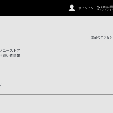
My Sonyに
サインイン
サインインす
製品のアクセシ
ソニーストア
お買い物情報
サ