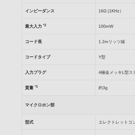
インピーダンス
16Ω (1KHz）
*2
最大入力
100mW
コード長
1.2mリッツ線
コードタイプ
Y型
入力プラグ
4極金メッキL型ス
*3
質量
約3g
マイクロホン部
型式
エレクトレットコ