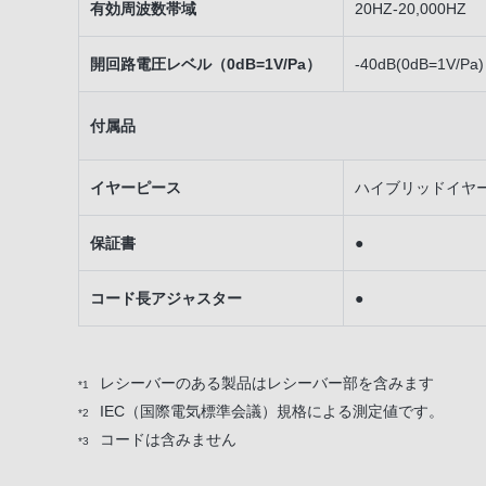
有効周波数帯域
20HZ-20,000HZ
開回路電圧レベル（0dB=1V/Pa）
-40dB(0dB=1V/Pa)
付属品
イヤーピース
ハイブリッドイヤーピ
保証書
●
コード長アジャスター
●
レシーバーのある製品はレシーバー部を含みます
*1
IEC（国際電気標準会議）規格による測定値です。
*2
コードは含みません
*3