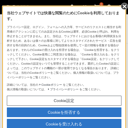
0
当社ウェブサイトでは快適な閲覧のためにCookieを利用しておりま
ヘッドホン
す。
プライバシー設定、ログイン、フォームへの入力等、サービスのリクエストに相当する利
密閉型インナーイヤーレシーバー
用者のアクションに応じてのみ設定されるCookieは通常、必須Cookieと呼ばれ、利用を
MDR-EX25LP
停止することができません。また、当社は、ウェブサイトにおけるお客様の利用状況を分
析するため、あるいは個々のお客様に対してよりカスタマイズされたサービス・広告を提
供する等の目的のため、Cookieおよび類似技術を使用して一定の情報を収集する場合が
あります。それらのCookieの受け入れを拒否する場合は、「Cookieを拒否する」をクリ
ックしてください。Cookie使用にご同意頂ける場合は、「Cookieを受け入れる」をクリ
ックして下さい。Cookie設定をカスタマイズする場合は「Cookie設定」をクリックして
甘いお菓子のようなかわいらしいデ
ください。Cookieの設定をいつでも管理することができます。選択したCookieの設定に
よっては、このウェブサイトの機能の一部が使用できなくなる場合があります。 詳細に
ザイン
ついては、当社のCookieポリシーをご覧ください。個人情報の取扱いについては、プラ
イバシーポリシーをご覧ください。
詳細については、当社の
Cookieポリシー
をご覧ください。
ケーキやアイスなどのスイーツを思わせるカラフルなヘ
個人情報の取扱いについては、
プライバシーポリシー
をご覧ください。
ッドホン。耳もとをポップに彩る女の子らしいデザイン
Cookie設定
があなたの横顔を引きたてます。
Cookieを拒否する
Cookieを受け入れる