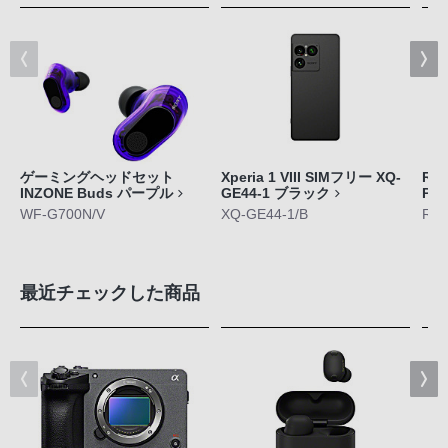
ゲーミングヘッドセット
Xperia 1 VIII SIMフリー XQ-
RE
INZONE Buds パープル
GE44-1 ブラック
Pl
WF-G700N/V
XQ-GE44-1/B
RNP
最近チェックした商品