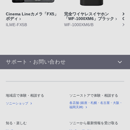
Cinema Lineカメラ「FX5」
完全ワイヤレスイヤホン
Xpe
ボディ
「WF-1000XM6」ブラック
GE
ILME-FX5B
WF-1000XM6/B
XQ-
サポート・お問い合わせ
地域店で体験・相談する
ソニーストアで体験・相談する
各店舗 (銀座・札幌・名古屋・大阪・
ソニーショップ
福岡天神)
知る・楽しむ
ソニーから最新情報を受け取る