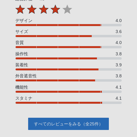
デザイン
4.0
サイズ
3.6
音質
4.0
操作性
3.8
装着性
3.9
外音遮音性
3.8
機能性
4.1
スタミナ
4.1
すべてのレビューをみる（全25件）