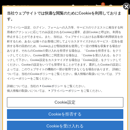
0
当社ウェブサイトでは快適な閲覧のためにCookieを利用しておりま
ヘッドホン
す。
プライバシー設定、ログイン、フォームへの入力等、サービスのリクエストに相当する利
ワイヤレスノイズキャンセリングステレオヘッドセット
用者のアクションに応じてのみ設定されるCookieは通常、必須Cookieと呼ばれ、利用を
MDR-EX31BN
停止することができません。また、当社は、ウェブサイトにおけるお客様の利用状況を分
析するため、あるいは個々のお客様に対してよりカスタマイズされたサービス・広告を提
生産完了
DISCONTINUED
供する等の目的のため、Cookieおよび類似技術を使用して一定の情報を収集する場合が
あります。それらのCookieの受け入れを拒否する場合は、「Cookieを拒否する」をクリ
ックしてください。Cookie使用にご同意頂ける場合は、「Cookieを受け入れる」をクリ
ックして下さい。Cookie設定をカスタマイズする場合は「Cookie設定」をクリックして
ください。Cookieの設定をいつでも管理することができます。選択したCookieの設定に
よっては、このウェブサイトの機能の一部が使用できなくなる場合があります。 詳細に
ついては、当社のCookieポリシーをご覧ください。個人情報の取扱いについては、プラ
イバシーポリシーをご覧ください。
詳細については、当社の
Cookieポリシー
をご覧ください。
個人情報の取扱いについては、
プライバシーポリシー
をご覧ください。
Cookie設定
Cookieを拒否する
Cookieを受け入れる