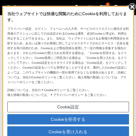
0
当社ウェブサイトでは快適な閲覧のためにCookieを利用しておりま
ヘッドホン
す。
プライバシー設定、ログイン、フォームへの入力等、サービスのリクエストに相当する利
ワイヤレスノイズキャンセリングステレオヘッドセット
用者のアクションに応じてのみ設定されるCookieは通常、必須Cookieと呼ばれ、利用を
WF-C700N
停止することができません。また、当社は、ウェブサイトにおけるお客様の利用状況を分
析するため、あるいは個々のお客様に対してよりカスタマイズされたサービス・広告を提
供する等の目的のため、Cookieおよび類似技術を使用して一定の情報を収集する場合が
あります。それらのCookieの受け入れを拒否する場合は、「Cookieを拒否する」をクリ
ックしてください。Cookie使用にご同意頂ける場合は、「Cookieを受け入れる」をクリ
ックして下さい。Cookie設定をカスタマイズする場合は「Cookie設定」をクリックして
ください。Cookieの設定をいつでも管理することができます。選択したCookieの設定に
よっては、このウェブサイトの機能の一部が使用できなくなる場合があります。 詳細に
ついては、当社のCookieポリシーをご覧ください。個人情報の取扱いについては、プラ
イバシーポリシーをご覧ください。
詳細については、当社の
Cookieポリシー
をご覧ください。
個人情報の取扱いについては、
プライバシーポリシー
をご覧ください。
Cookie設定
Cookieを拒否する
Cookieを受け入れる