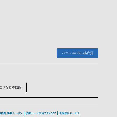
バランスの良い高音質
便利な基本機能
登録特典 優待クーポン
提携カード決済で3％OFF
長期保証サービス