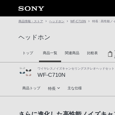
商品情報・ストア
ヘッドホン
WF-C710N
特長 : 高性能
ヘッドホン
トップ
商品一覧
関連商品
比較表
ワイヤレスノイズキャンセリングステレオヘッドセット
WF-C710N
WF-C710N
商品トップ
主な仕様
特長
高性能ノイズキャンセリング
さらに進化した高性能ノイズキャ
バランスの良い高音質