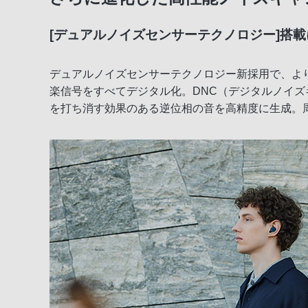
[デュアルノイズセンサーテクノロジー]搭
デザイン性と機能性の両立
長時間バッテリーと高い通話品質
デュアルノイズセンサーテクノロジー新採用で、よ
楽信号をすべてデジタル化。DNC（デジタルノイ
その他便利な基本機能
を打ち消す効果のある逆位相の音を高精度に生成。