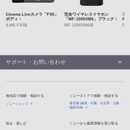
Cinema Lineカメラ「FX5」
完全ワイヤレスイヤホン
デジ
ボディ
「WF-1000XM6」ブラック
RX
ILME-FX5B
WF-1000XM6/B
DS
サポート・お問い合わせ
地域店で体験・相談する
ソニーストアで体験・相談する
各店舗 (銀座・札幌・名古屋・大阪・
ソニーショップ
福岡天神)
知る・楽しむ
ソニーから最新情報を受け取る