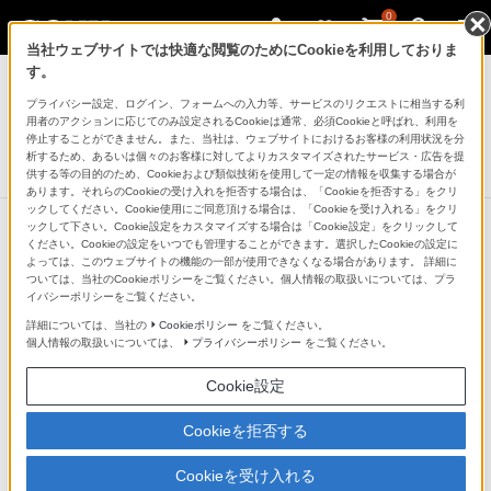
0
当社ウェブサイトでは快適な閲覧のためにCookieを利用しておりま
ヘッドホン
す。
プライバシー設定、ログイン、フォームへの入力等、サービスのリクエストに相当する利
ワイヤレスステレオヘッドセット
用者のアクションに応じてのみ設定されるCookieは通常、必須Cookieと呼ばれ、利用を
WF-XB700
停止することができません。また、当社は、ウェブサイトにおけるお客様の利用状況を分
析するため、あるいは個々のお客様に対してよりカスタマイズされたサービス・広告を提
生産完了
DISCONTINUED
供する等の目的のため、Cookieおよび類似技術を使用して一定の情報を収集する場合が
あります。それらのCookieの受け入れを拒否する場合は、「Cookieを拒否する」をクリ
ックしてください。Cookie使用にご同意頂ける場合は、「Cookieを受け入れる」をクリ
ックして下さい。Cookie設定をカスタマイズする場合は「Cookie設定」をクリックして
ください。Cookieの設定をいつでも管理することができます。選択したCookieの設定に
よっては、このウェブサイトの機能の一部が使用できなくなる場合があります。 詳細に
ついては、当社のCookieポリシーをご覧ください。個人情報の取扱いについては、プラ
イバシーポリシーをご覧ください。
詳細については、当社の
Cookieポリシー
をご覧ください。
個人情報の取扱いについては、
プライバシーポリシー
をご覧ください。
Cookie設定
Cookieを拒否する
Cookieを受け入れる