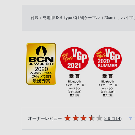
付属：充電用USB Type-C(TM)ケーブル（20cm）、
5つの星のうち
件のレ
オーナーレビュー
3.9 (114
)
オ