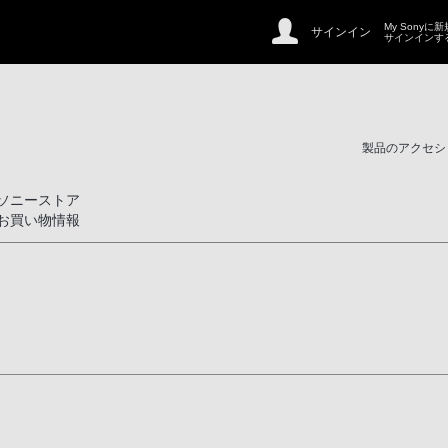
My Sonyに
サインイン
サインインす
製品のアクセシ
ソニーストア
お買い物情報