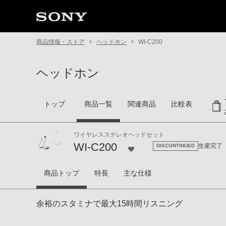
商品情報・ストア
ヘッドホン
WI-C200
ヘッドホン
トップ
商品一覧
関連商品
比較表
ワイヤレスステレオヘッドセット
WI-C200
生産完了
DISCONTINUED
WI-C200
商品トップ
特長
主な仕様
余裕のスタミナで最大15時間リスニング