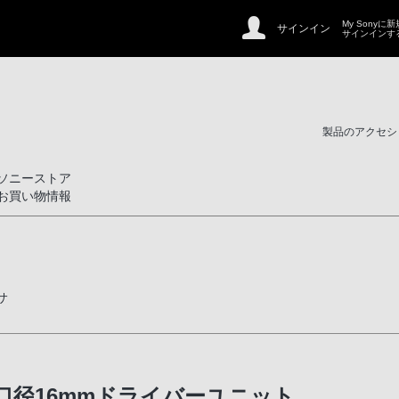
My Sonyに
サインイン
サインインす
製品のアクセシ
ソニーストア
お買い物情報
サ
口径16mmドライバーユニット