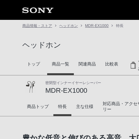
商品情報・ストア
ヘッドホン
MDR-EX1000
特長
ヘッドホン
トップ
商品一覧
関連商品
比較表
密閉型インナーイヤーレシーバー
MDR-EX1000
対応商品・アクセ
MDR-EX1000
商品トップ
特長
主な仕様
リー
豊かな低音と伸びのある高音。大