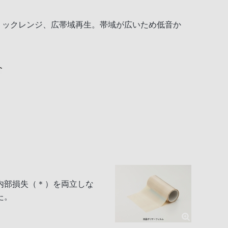
ミックレンジ、広帯域再生。帯域が広いため低音か
内部損失（＊）を両立しな
た。