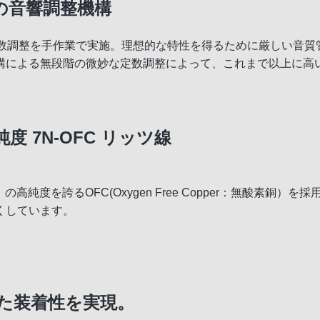
の音響調整機構
定数調整を手作業で実施。理想的な特性を得るために厳しい音質
構による無段階の微妙な定数調整によって、これまで以上に高
 7N-OFC リッツ線
の高純度を誇るOFC(Oxygen Free Copper：無酸素銅）
くしています。
た装着性を実現。