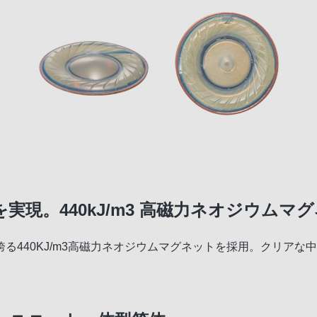
現。440kJ/m3 高磁力ネオジウムマ
る440KJ/m3高磁力ネオジウムマグネットを採用。クリアな