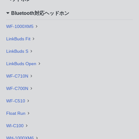
Bluetooth対応ヘッドホン
WF-1000XM5
LinkBuds Fit
LinkBuds S
LinkBuds Open
WF-C710N
WF-C700N
WF-C510
Float Run
WI-C100
WH-1000XM6