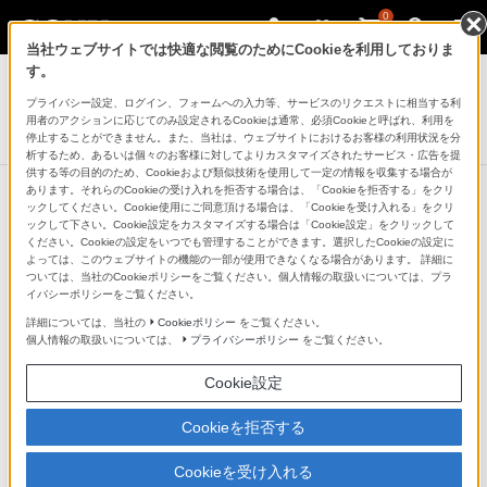
0
当社ウェブサイトでは快適な閲覧のためにCookieを利用しておりま
ヘッドホン
す。
プライバシー設定、ログイン、フォームへの入力等、サービスのリクエストに相当する利
ノイズキャンセリングヘッドホン
用者のアクションに応じてのみ設定されるCookieは通常、必須Cookieと呼ばれ、利用を
MDR-NC300D
停止することができません。また、当社は、ウェブサイトにおけるお客様の利用状況を分
析するため、あるいは個々のお客様に対してよりカスタマイズされたサービス・広告を提
供する等の目的のため、Cookieおよび類似技術を使用して一定の情報を収集する場合が
あります。それらのCookieの受け入れを拒否する場合は、「Cookieを拒否する」をクリ
ックしてください。Cookie使用にご同意頂ける場合は、「Cookieを受け入れる」をクリ
ックして下さい。Cookie設定をカスタマイズする場合は「Cookie設定」をクリックして
周囲からの騒音を約98.4％低減
ください。Cookieの設定をいつでも管理することができます。選択したCookieの設定に
よっては、このウェブサイトの機能の一部が使用できなくなる場合があります。 詳細に
（＊）するデジタルノイズキャンセ
ついては、当社のCookieポリシーをご覧ください。個人情報の取扱いについては、プラ
イバシーポリシーをご覧ください。
リング
詳細については、当社の
Cookieポリシー
をご覧ください。
個人情報の取扱いについては、
プライバシーポリシー
をご覧ください。
アナログでは得られない緻密なフィルター特性により、
Cookie設定
ノイズキャンセリング機能を大幅に向上。デジタルイコ
Cookieを拒否する
ライザーが理想的な周波数特性を実現し、静寂の中で高
音質なサウンドを再生します。また、場面によって特性
Cookieを受け入れる