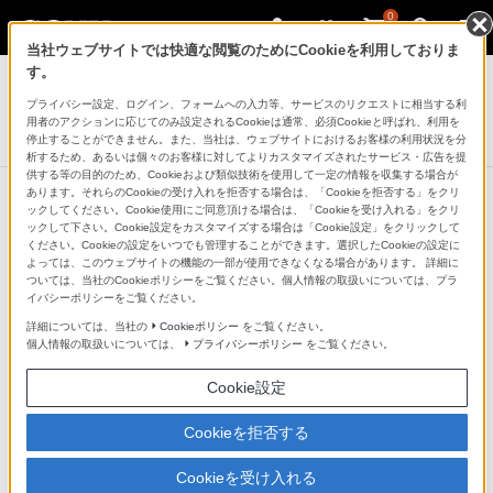
0
当社ウェブサイトでは快適な閲覧のためにCookieを利用しておりま
ヘッドホン
す。
プライバシー設定、ログイン、フォームへの入力等、サービスのリクエストに相当する利
密閉型インナーイヤーレシーバー
用者のアクションに応じてのみ設定されるCookieは通常、必須Cookieと呼ばれ、利用を
MDR-XB70
停止することができません。また、当社は、ウェブサイトにおけるお客様の利用状況を分
析するため、あるいは個々のお客様に対してよりカスタマイズされたサービス・広告を提
供する等の目的のため、Cookieおよび類似技術を使用して一定の情報を収集する場合が
あります。それらのCookieの受け入れを拒否する場合は、「Cookieを拒否する」をクリ
ックしてください。Cookie使用にご同意頂ける場合は、「Cookieを受け入れる」をクリ
ックして下さい。Cookie設定をカスタマイズする場合は「Cookie設定」をクリックして
重低音のグルーヴ感をあますところ
ください。Cookieの設定をいつでも管理することができます。選択したCookieの設定に
よっては、このウェブサイトの機能の一部が使用できなくなる場合があります。 詳細に
なく伝える「ベースブースター」
ついては、当社のCookieポリシーをご覧ください。個人情報の取扱いについては、プラ
イバシーポリシーをご覧ください。
詳細については、当社の
Cookieポリシー
をご覧ください。
ドライバーユニットから鼓膜までの気密を高めつつ、ハ
個人情報の取扱いについては、
プライバシーポリシー
をご覧ください。
ウジング上に設けたダクトにより低域の振動板の動作を
Cookie設定
最適化。圧倒的な量感の低音を正確なリズムで捉えるこ
とで、重低音のグルーヴ感をダイレクトに伝達します。
Cookieを拒否する
Cookieを受け入れる