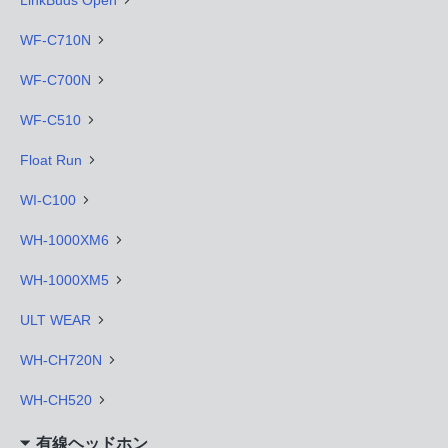
LinkBuds Open
WF-C710N
WF-C700N
WF-C510
Float Run
WI-C100
WH-1000XM6
WH-1000XM5
ULT WEAR
WH-CH720N
WH-CH520
有線ヘッドホン