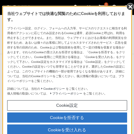
0
当社ウェブサイトでは快適な閲覧のためにCookieを利用しておりま
ヘッドホン
す。
プライバシー設定、ログイン、フォームへの入力等、サービスのリクエストに相当する利
ステレオヘッドホン
用者のアクションに応じてのみ設定されるCookieは通常、必須Cookieと呼ばれ、利用を
MDR-ZX600
停止することができません。また、当社は、ウェブサイトにおけるお客様の利用状況を分
析するため、あるいは個々のお客様に対してよりカスタマイズされたサービス・広告を提
生産完了
DISCONTINUED
供する等の目的のため、Cookieおよび類似技術を使用して一定の情報を収集する場合が
あります。それらのCookieの受け入れを拒否する場合は、「Cookieを拒否する」をクリ
ックしてください。Cookie使用にご同意頂ける場合は、「Cookieを受け入れる」をクリ
ックして下さい。Cookie設定をカスタマイズする場合は「Cookie設定」をクリックして
ください。Cookieの設定をいつでも管理することができます。選択したCookieの設定に
よっては、このウェブサイトの機能の一部が使用できなくなる場合があります。 詳細に
ついては、当社のCookieポリシーをご覧ください。個人情報の取扱いについては、プラ
イバシーポリシーをご覧ください。
詳細については、当社の
Cookieポリシー
をご覧ください。
個人情報の取扱いについては、
プライバシーポリシー
をご覧ください。
Cookie設定
Cookieを拒否する
Cookieを受け入れる