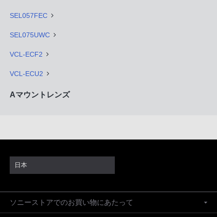
SEL057FEC
SEL075UWC
VCL-ECF2
VCL-ECU2
Aマウントレンズ
日本
ソニーストアでのお買い物にあたって