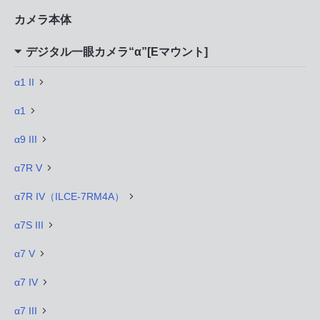
カメラ本体
デジタル一眼カメラ“α”[Eマウント]
α1 II
α1
α9 III
α7R V
α7R IV（ILCE-7RM4A）
α7S III
α7 V
α7 IV
α7 III