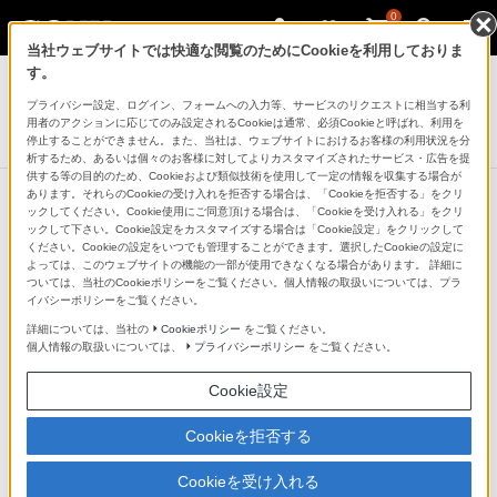
0
当社ウェブサイトでは快適な閲覧のためにCookieを利用しておりま
デジタル一眼カメラ α（アルファ）
す。
プライバシー設定、ログイン、フォームへの入力等、サービスのリクエストに相当する利
DCカプラー
用者のアクションに応じてのみ設定されるCookieは通常、必須Cookieと呼ばれ、利用を
DC-C1
停止することができません。また、当社は、ウェブサイトにおけるお客様の利用状況を分
析するため、あるいは個々のお客様に対してよりカスタマイズされたサービス・広告を提
供する等の目的のため、Cookieおよび類似技術を使用して一定の情報を収集する場合が
あります。それらのCookieの受け入れを拒否する場合は、「Cookieを拒否する」をクリ
ックしてください。Cookie使用にご同意頂ける場合は、「Cookieを受け入れる」をクリ
大型センサーモデル
ックして下さい。Cookie設定をカスタマイズする場合は「Cookie設定」をクリックして
ください。Cookieの設定をいつでも管理することができます。選択したCookieの設定に
デジタル一眼カメラ“α”[Eマウント]
よっては、このウェブサイトの機能の一部が使用できなくなる場合があります。 詳細に
ついては、当社のCookieポリシーをご覧ください。個人情報の取扱いについては、プラ
Cinema Line カメラ
イバシーポリシーをご覧ください。
詳細については、当社の
Cookieポリシー
をご覧ください。
個人情報の取扱いについては、
プライバシーポリシー
をご覧ください。
大型センサーモデル
Cookie設定
Cookieを拒否する
NEW
デジタルスチルカメラ
Cookieを受け入れる
RX10 V(DSC-RX10M5)