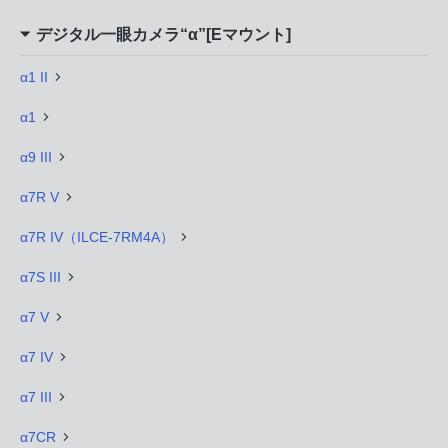
デジタル一眼カメラ“α”[Eマウント]
α1 II
α1
α9 III
α7R V
α7R IV（ILCE-7RM4A）
α7S III
α7 V
α7 IV
α7 III
α7CR