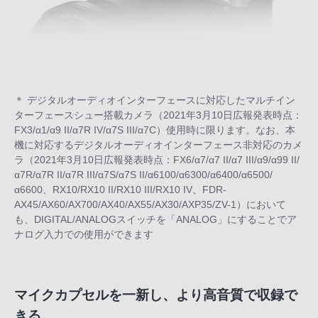
＊ デジタルオーディオインターフェースに対応したマルチイン
ターフェースシュー搭載カメラ（2021年3月10日広報発表時点：
FX3/α1/α9 II/α7R IV/α7S III/α7C）使用時に限ります。なお、本
機に対応するデジタルオーディオインターフェース非対応のカメ
ラ（2021年3月10日広報発表時点：FX6/α7/α7 II/α7 III/α9/α99 II/
α7R/α7R II/α7R III/α7S/α7S II/α6100/α6300/α6400/α6500/
α6600、RX10/RX10 II/RX10 III/RX10 IV、FDR-
AX45/AX60/AX700/AX40/AX55/AX30/AXP35/ZV-1）において
も、DIGITAL/ANALOGスイッチを「ANALOG」にすることでア
ナログ入力での使用ができます
マイクカプセルを一新し、より高音質で収録で
きる