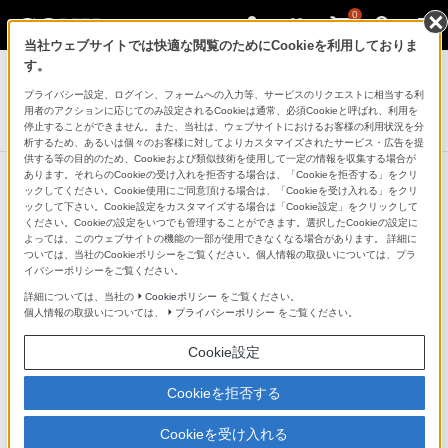
0
当社ウェブサイトでは快適な閲覧のためにCookieを利用しておりま
デジタル一眼カメラ α（アルファ）
す。
プライバシー設定、ログイン、フォームへの入力等、サービスのリクエストに相当する利
ワイヤレスマイクロホン
用者のアクションに応じてのみ設定されるCookieは通常、必須Cookieと呼ばれ、利用を
ECM-W2BT
停止することができません。また、当社は、ウェブサイトにおけるお客様の利用状況を分
析するため、あるいは個々のお客様に対してよりカスタマイズされたサービス・広告を提
供する等の目的のため、Cookieおよび類似技術を使用して一定の情報を収集する場合が
あります。それらのCookieの受け入れを拒否する場合は、「Cookieを拒否する」をクリ
ックしてください。Cookie使用にご同意頂ける場合は、「Cookieを受け入れる」をクリ
ックして下さい。Cookie設定をカスタマイズする場合は「Cookie設定」をクリックして
収音から録音まですべてデジタル対
ください。Cookieの設定をいつでも管理することができます。選択したCookieの設定に
よっては、このウェブサイトの機能の一部が使用できなくなる場合があります。 詳細に
応し、ノイズの少ない高音質収録を
ついては、当社のCookieポリシーをご覧ください。個人情報の取扱いについては、プラ
イバシーポリシーをご覧ください。
実現
詳細については、当社の
Cookieポリシー
をご覧ください。
個人情報の取扱いについては、
プライバシーポリシー
をご覧ください。
デジタルオーディオインターフェース対応
Cookie設定
Cookieを拒否する
デジタルオーディオインターフェースに対応したマルチ
インターフェースシュー搭載のカメラ（＊）と接続する
Cookieを受け入れる
ことで、ノイズの少ない音声収録を実現。レシーバーか