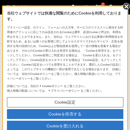
0
当社ウェブサイトでは快適な閲覧のためにCookieを利用しておりま
デジタル一眼カメラ α（アルファ）
す。
プライバシー設定、ログイン、フォームへの入力等、サービスのリクエストに相当する利
電波式ワイヤレスレシーバー
用者のアクションに応じてのみ設定されるCookieは通常、必須Cookieと呼ばれ、利用を
FA-WRR1
停止することができません。また、当社は、ウェブサイトにおけるお客様の利用状況を分
析するため、あるいは個々のお客様に対してよりカスタマイズされたサービス・広告を提
供する等の目的のため、Cookieおよび類似技術を使用して一定の情報を収集する場合が
あります。それらのCookieの受け入れを拒否する場合は、「Cookieを拒否する」をクリ
ックしてください。Cookie使用にご同意頂ける場合は、「Cookieを受け入れる」をクリ
ックして下さい。Cookie設定をカスタマイズする場合は「Cookie設定」をクリックして
ください。Cookieの設定をいつでも管理することができます。選択したCookieの設定に
よっては、このウェブサイトの機能の一部が使用できなくなる場合があります。 詳細に
ついては、当社のCookieポリシーをご覧ください。個人情報の取扱いについては、プラ
イバシーポリシーをご覧ください。
詳細については、当社の
Cookieポリシー
をご覧ください。
個人情報の取扱いについては、
プライバシーポリシー
をご覧ください。
Cookie設定
Cookieを拒否する
Cookieを受け入れる