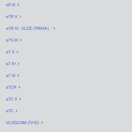
α9 III
α7R V
α7R IV（ILCE-7RM4A）
α7S III
α7 V
α7 IV
α7 III
α7CR
α7C II
α7C
VLOGCAM ZV-E1