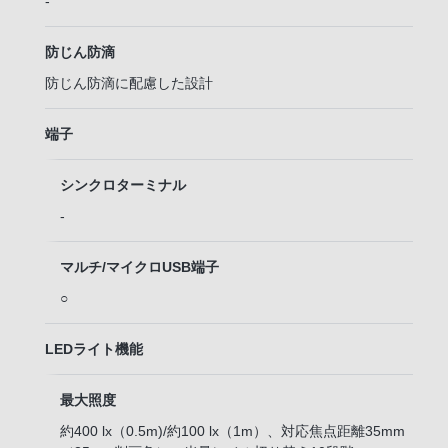
-
防じん防滴
防じん防滴に配慮した設計
端子
シンクロターミナル
-
マルチ/マイクロUSB端子
○
LEDライト機能
最大照度
約400 lx（0.5m)/約100 lx（1m）、対応焦点距離35mm