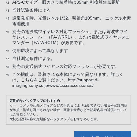
APS-Cサイズ一眼カメラ装着時は35mm 判換算焦点距離
*2
当社試験条件による
*3
通常発光時、光量レベル1/32、照射角105mm、 ニッケル水素
*4
電池使用
別売の電波式ワイヤレス対応フラッシュ、または電波式ワイ
*5
ヤレスレシーバー（FA-WRR1）、または電波式ワイヤレスコ
マンダー（FA-WRC1M）が必要です。
使用環境によって異なります
*6
当社測定条件による。
*7
別売の光通信式ワイヤレス対応フラッシュが必要です。
*8
この機能は、装着される本体によって異なります。詳しく
*9
は、こちらをご覧ください。http://support.d-
imaging.sony.co.jp/www/cscs/accessories/
定期的なバックアップのおすすめ
万一、カメラや記録メディアなどの不具合により撮影できない場合や記録内容
が破損・消滅し再生されない場合、画像や音声などの記録内容の補償について
はご容赦ください。
大切な記録内容の定期的なバックアップをおすすめします。