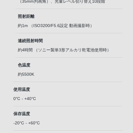
（35mm判画角）、光量レベル切り替え10段階
照射距離
約1m （ISO3200/F5.6設定 動画撮影時）
連続照射時間
約4時間 （ソニー製単3形アルカリ乾電池使用時）
色温度
約5500K
使用温度
0℃ - +40℃
保存温度
-20℃ - +60℃