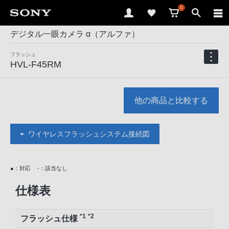
0
デジタル一眼カメラ α（アルファ）
フラッシュ
HVL-F45RM
他の商品と比較する
ワイヤレスフラッシュシステム接続図
●：対応
-：該当なし
仕様表
*1
*2
フラッシュ仕様