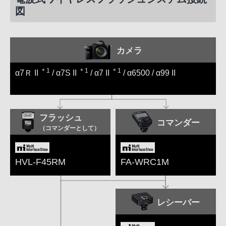
図
カメラ
＊1
＊1
＊1
α7Ｒ II
/ α7S II
/ α7 II
/ α6500 / α99 II
フラッシュ
コマンダー
（コマンダーとして）
HVL-F45RM
FA-WRC1M
レシーバー