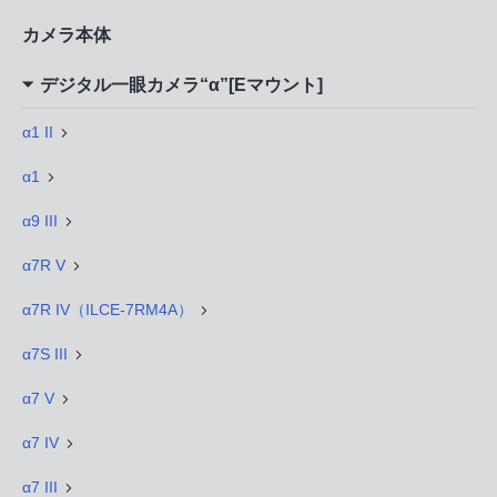
カメラ本体
デジタル一眼カメラ“α”[Eマウント]
α1 II
α1
α9 III
α7R V
α7R IV（ILCE-7RM4A）
α7S III
α7 V
α7 IV
α7 III