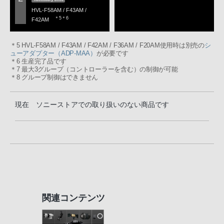
HVL-F58AM / F43AM /
＊5＊6
F42AM
＊5 HVL-F58AM / F43AM / F42AM / F36AM / F20AM使用時は別売の
シ
ューアダプター（ADP-MAA）
が必要です
＊6 生産完了品です
＊7 最大3グループ（コントローラーを含む）の制御が可能
＊8 グループ制御はできません
現在 ソニーストアでの取り扱いのない商品です
関連コンテンツ