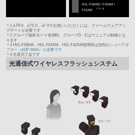
HVL-F58AM / F43AM /
＊3＊4
F42AM
＊1 α7R II、α7S II、α7 IIでお使いいただくには、ファームウェアアッ
プデートが必要です
＊2 グループ撮影モード使用時、グループD・Eはマニュアル制御とな
ります
＊3 HVL-F58AM、HVL-F43AM、HVL-F42AM使用時は別売の
シューアダ
プター（ADP-MAA）が必要です
＊4 生産完了品です
光通信式ワイヤレスフラッシュシステム