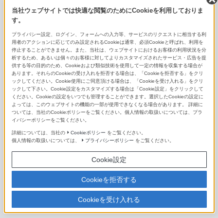
E 18-200mm F3.5-6.3 OSS LE
当社ウェブサイトでは快適な閲覧のためにCookieを利用しておりま
す。
E PZ 18-200mm F3.5-6.3 OSS
プライバシー設定、ログイン、フォームへの入力等、サービスのリクエストに相当する利
用者のアクションに応じてのみ設定されるCookieは通常、必須Cookieと呼ばれ、利用を
E 55-210mm F4.5-6.3 OSS
停止することができません。また、当社は、ウェブサイトにおけるお客様の利用状況を分
析するため、あるいは個々のお客様に対してよりカスタマイズされたサービス・広告を提
E 70-350mm F4.5-6.3 G OSS
供する等の目的のため、Cookieおよび類似技術を使用して一定の情報を収集する場合が
あります。それらのCookieの受け入れを拒否する場合は、「Cookieを拒否する」をクリ
ックしてください。Cookie使用にご同意頂ける場合は、「Cookieを受け入れる」をクリ
単焦点レンズ（Eマウント用）
ックして下さい。Cookie設定をカスタマイズする場合は「Cookie設定」をクリックして
ください。Cookieの設定をいつでも管理することができます。選択したCookieの設定に
FE 14mm F1.8 GM
よっては、このウェブサイトの機能の一部が使用できなくなる場合があります。 詳細に
ついては、当社のCookieポリシーをご覧ください。個人情報の取扱いについては、プラ
イバシーポリシーをご覧ください。
FE 16mm F1.8 G
詳細については、当社の
Cookieポリシー
をご覧ください。
個人情報の取扱いについては、
プライバシーポリシー
をご覧ください。
FE 20mm F1.8 G
Cookie設定
FE 24mm F1.4 GM
Cookieを拒否する
FE 24mm F2.8 G
Cookieを受け入れる
FE 28mm F2